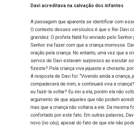
Davi acreditava na salvação dos infantes
A passagem que aparenta se identificar com esse
O contexto desses versículos é que o Rei Davi 
gravidez. O profeta Natã foi enviado pelo Senhor 
Senhor iria fazer com que a criança morresse. Da
oração pela criança. No entanto, uma vez que a cr
servos de Davi estavam surpresos ao escutar sobr
fizeste? Pela criança viva jejuaste e choraste; p
A resposta de Davi foi: “Vivendo ainda a criança,
compadecerá de mim, e continuará viva a criança?
eu fazê-la voltar? Eu irei a ela, porém ela não v
argumento de que aqueles que não podem acreditar
mas que a criança não voltaria a ele. Da mesma fo
confortado por este fato. Em outras palavras, Davi
novo (no céu), apesar do fato de que ele não poder