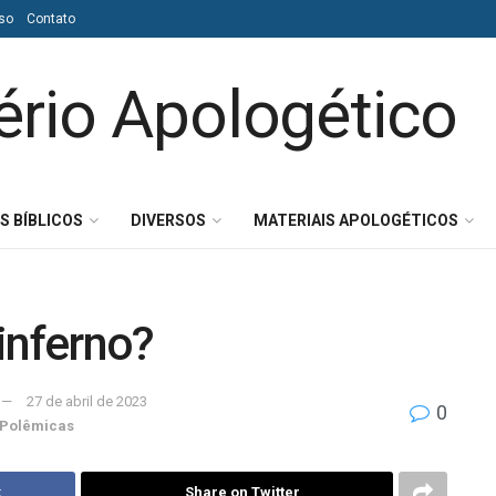
so
Contato
S BÍBLICOS
DIVERSOS
MATERIAIS APOLOGÉTICOS
inferno?
27 de abril de 2023
0
Polêmicas
k
Share on Twitter