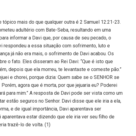
 tópico mais do que qualquer outra é 2 Samuel 12:21-23.
cometeu adultério com Bate-Seba, resultando em uma
para informar a Davi que, por causa de seu pecado, o
vi respondeu a essa situação com sofrimento, luto e
iança já não era mais, o sofrimento de Davi acabou. Os
e o fato. Eles disseram ao Rei Davi: “Que é isto que
orém, depois que ela morreu, te levantaste e comeste pão.”
 jejuei e chorei, porque dizia: Quem sabe se o SENHOR se
 Porém, agora que é morta, por que jejuaria eu? Poderei
oltará para mim.” A resposta de Davi pode ser vista como um
 estão seguros no Senhor. Davi disse que ele iria a ela,
rma, e de igual importância, Davi aparentava ser
 aparentava estar dizendo que ele iria ver seu filho de
ia trazê-lo de volta. (1)