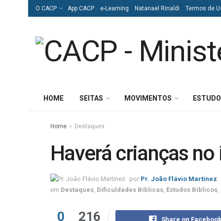
O CACP
App CACP
e-Learning
Natanael Rinaldi
Termos de U
HOME
SEITAS
MOVIMENTOS
ESTUDO
Home
Destaques
Haverá crianças no 
por
Pr. João Flávio Martinez
em
Destaques
,
Dificuldades Bíblicas
,
Estudos Bíblicos
,
0
216
Share on Faceboo