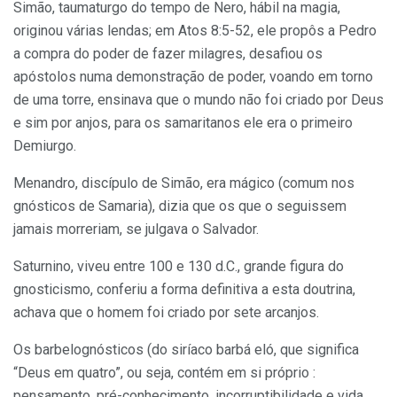
Simão, taumaturgo do tempo de Nero, hábil na magia,
originou várias lendas; em Atos 8:5-52, ele propôs a Pedro
a compra do poder de fazer milagres, desafiou os
apóstolos numa demonstração de poder, voando em torno
de uma torre, ensinava que o mundo não foi criado por Deus
e sim por anjos, para os samaritanos ele era o primeiro
Demiurgo.
Menandro, discípulo de Simão, era mágico (comum nos
gnósticos de Samaria), dizia que os que o seguissem
jamais morreriam, se julgava o Salvador.
Saturnino, viveu entre 100 e 130 d.C., grande figura do
gnosticismo, conferiu a forma definitiva a esta doutrina,
achava que o homem foi criado por sete arcanjos.
Os barbelognósticos (do siríaco barbá eló, que significa
“Deus em quatro”, ou seja, contém em si próprio :
pensamento, pré-conhecimento, incorruptibilidade e vida