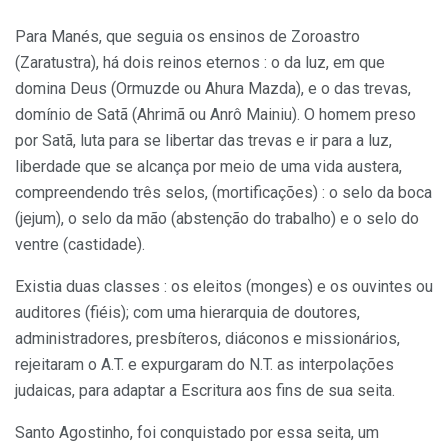
Para Manés, que seguia os ensinos de Zoroastro
(Zaratustra), há dois reinos eternos : o da luz, em que
domina Deus (Ormuzde ou Ahura Mazda), e o das trevas,
domínio de Satã (Ahrimã ou Anrô Mainiu). O homem preso
por Satã, luta para se libertar das trevas e ir para a luz,
liberdade que se alcança por meio de uma vida austera,
compreendendo três selos, (mortificações) : o selo da boca
(jejum), o selo da mão (abstenção do trabalho) e o selo do
ventre (castidade).
Existia duas classes : os eleitos (monges) e os ouvintes ou
auditores (fiéis); com uma hierarquia de doutores,
administradores, presbíteros, diáconos e missionários,
rejeitaram o A.T. e expurgaram do N.T. as interpolações
judaicas, para adaptar a Escritura aos fins de sua seita.
Santo Agostinho, foi conquistado por essa seita, um