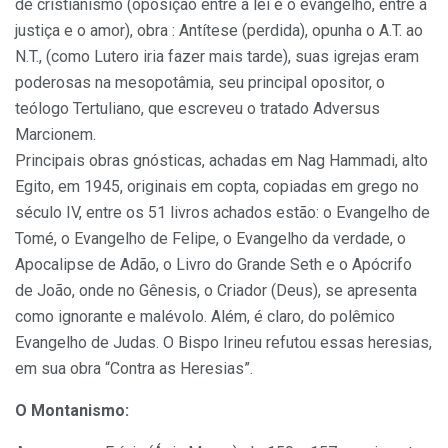
de cristianismo (oposição entre a lei e o evangelho, entre a
justiça e o amor), obra : Antítese (perdida), opunha o A.T. ao
N.T., (como Lutero iria fazer mais tarde), suas igrejas eram
poderosas na mesopotâmia, seu principal opositor, o
teólogo Tertuliano, que escreveu o tratado Adversus
Marcionem.
Principais obras gnósticas, achadas em Nag Hammadi, alto
Egito, em 1945, originais em copta, copiadas em grego no
século IV, entre os 51 livros achados estão: o Evangelho de
Tomé, o Evangelho de Felipe, o Evangelho da verdade, o
Apocalipse de Adão, o Livro do Grande Seth e o Apócrifo
de João, onde no Gênesis, o Criador (Deus), se apresenta
como ignorante e malévolo. Além, é claro, do polêmico
Evangelho de Judas. O Bispo Irineu refutou essas heresias,
em sua obra “Contra as Heresias”.
O Montanismo: