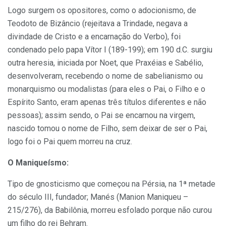
Logo surgem os opositores, como o adocionismo, de
Teodoto de Bizâncio (rejeitava a Trindade, negava a
divindade de Cristo e a encarnação do Verbo), foi
condenado pelo papa Vítor I (189-199); em 190 d.C. surgiu
outra heresia, iniciada por Noet, que Praxéias e Sabélio,
desenvolveram, recebendo o nome de sabelianismo ou
monarquismo ou modalistas (para eles o Pai, o Filho e o
Espírito Santo, eram apenas três títulos diferentes e não
pessoas); assim sendo, o Pai se encarnou na virgem,
nascido tomou o nome de Filho, sem deixar de ser o Pai,
logo foi o Pai quem morreu na cruz.
O Maniqueísmo:
Tipo de gnosticismo que começou na Pérsia, na 1ª metade
do século III, fundador; Manés (Manion Maniqueu –
215/276), da Babilônia, morreu esfolado porque não curou
um filho do rei Behram.