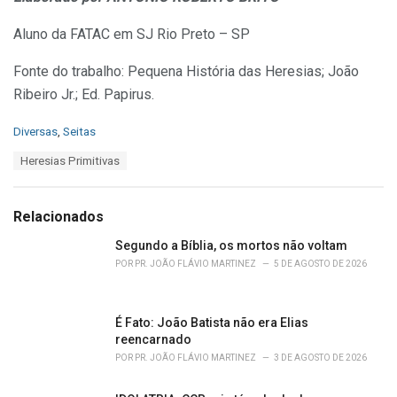
Aluno da FATAC em SJ Rio Preto – SP
Fonte do trabalho: Pequena História das Heresias; João
Ribeiro Jr.; Ed. Papirus.
C
Diversas
,
Seitas
a
T
Heresias Primitivas
t
a
e
g
g
s
o
Relacionados
:
r
i
Segundo a Bíblia, os mortos não voltam
e
POR
PR. JOÃO FLÁVIO MARTINEZ
5 DE AGOSTO DE 2026
s
:
É Fato: João Batista não era Elias
reencarnado
POR
PR. JOÃO FLÁVIO MARTINEZ
3 DE AGOSTO DE 2026