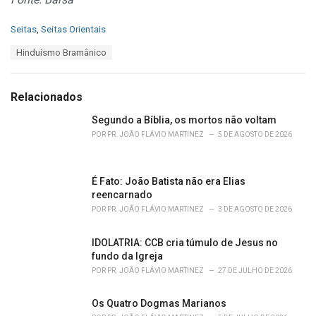
C
Seitas
,
Seitas Orientais
a
T
Hinduísmo Bramânico
t
a
e
g
g
s
o
Relacionados
:
r
i
Segundo a Bíblia, os mortos não voltam
e
POR
PR. JOÃO FLÁVIO MARTINEZ
5 DE AGOSTO DE 2026
s
:
É Fato: João Batista não era Elias
reencarnado
POR
PR. JOÃO FLÁVIO MARTINEZ
3 DE AGOSTO DE 2026
IDOLATRIA: CCB cria túmulo de Jesus no
fundo da Igreja
POR
PR. JOÃO FLÁVIO MARTINEZ
27 DE JULHO DE 2026
Os Quatro Dogmas Marianos