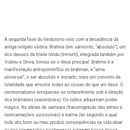
A segunda fase do hinduísmo veio com a decadência da
antiga religião védica. Brahma (em sânscrito, “absoluto”), um
dos deuses da tríade hindu (trimurti), integrada também por
Vishnu e Shiva, tornou-se o deus principal. Brahma é a
manifestação antropomórfica do brahman, a “alma
universal”, o ser absoluto e incriado, mais um conceito da
totalidade que envolve todas as coisas do que um deus. O
cerimonialismo enriqueceu-se notavelmente sob a direção
dos brâmanes (sacerdotes). Os cultos adquiriram poder
mágico. As idéias de samsara (transmigração das almas a
reencarnações sucessivas) e karma (lei segundo a qual
todo ato, bom ou mau, produz conseqüências na vida atual
ou nas encarnações posteriores) surgiram nessa época,