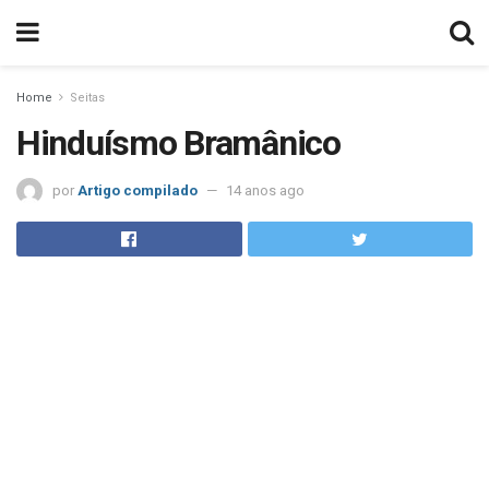
Home
Seitas
Hinduísmo Bramânico
por
Artigo compilado
14 anos ago