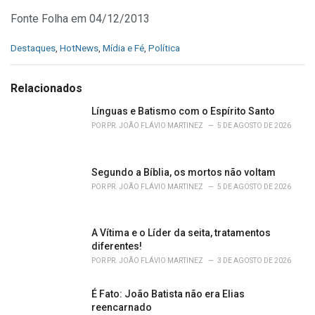
Fonte Folha em 04/12/2013
C
Destaques
,
HotNews
,
Mídia e Fé
,
Política
a
t
e
Relacionados
g
o
Línguas e Batismo com o Espírito Santo
r
POR
PR. JOÃO FLÁVIO MARTINEZ
5 DE AGOSTO DE 2026
i
e
s
Segundo a Bíblia, os mortos não voltam
:
POR
PR. JOÃO FLÁVIO MARTINEZ
5 DE AGOSTO DE 2026
A Vítima e o Líder da seita, tratamentos
diferentes!
POR
PR. JOÃO FLÁVIO MARTINEZ
3 DE AGOSTO DE 2026
É Fato: João Batista não era Elias
reencarnado