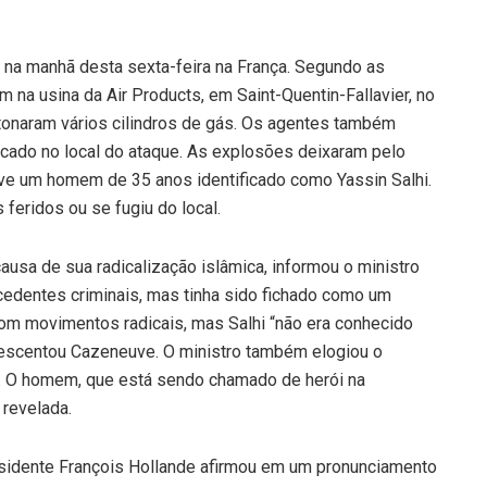
a na manhã desta sexta-feira na França. Segundo as
m na usina da Air Products, em Saint-Quentin-Fallavier, no
tonaram vários cilindros de gás. Os agentes também
icado no local do ataque. As explosões deixaram pelo
e um homem de 35 anos identificado como Yassin Salhi.
feridos ou se fugiu do local.
ausa de sua radicalização islâmica, informou o ministro
ecedentes criminais, mas tinha sido fichado como um
com movimentos radicais, mas Salhi “não era conhecido
crescentou Cazeneuve. O ministro também elogiou o
”. O homem, que está sendo chamado de herói na
 revelada.
residente François Hollande afirmou em um pronunciamento