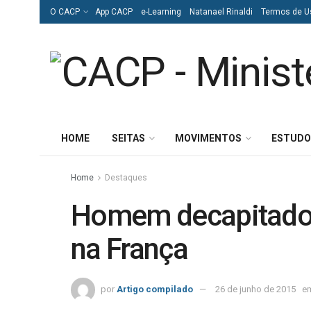
O CACP
App CACP
e-Learning
Natanael Rinaldi
Termos de U
HOME
SEITAS
MOVIMENTOS
ESTUDO
Home
Destaques
Homem decapitado e
na França
por
Artigo compilado
26 de junho de 2015
e