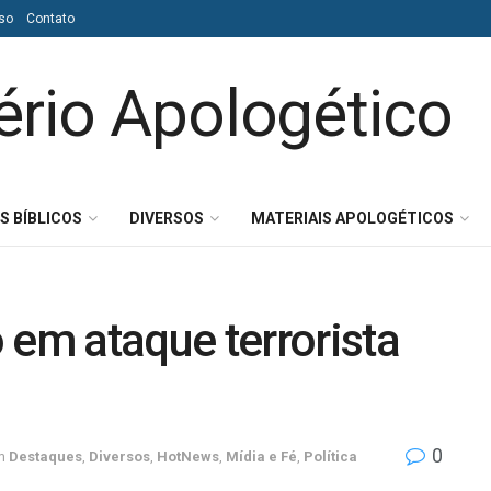
so
Contato
S BÍBLICOS
DIVERSOS
MATERIAIS APOLOGÉTICOS
m ataque terrorista
0
m
Destaques
,
Diversos
,
HotNews
,
Mídia e Fé
,
Política