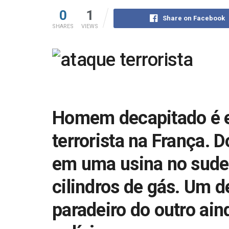
0
1
Share on Facebook
SHARES
VIEWS
Homem decapitado é 
terrorista na França.
D
em uma usina no sudes
cilindros de gás. Um de
paradeiro do outro ain