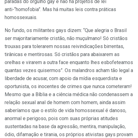
paradas do orgulho gay e não há projetos de lei
anti-“homofobia”. Mas há muitas leis contra práticas
homossexuais.
No fundo, os militantes gays dizem: “Que alegria o Brasil
ser majoritariamente cristão, não muçulmano! Só cristãos
trouxas para tolerarem nossas reivindicações birrentas,
tirânicas e mentirosas. Só cristãos para abaixarem as
orelhas e virarem a outra face enquanto lhes esbofeteamos
quantas vezes quisermos”. Os malandros acham tão legal a
liberdade de acusar, com apoio da mídia esquerdista e
oportunista, os inocentes de crimes que nunca cometeram!
Mesmo que a Bíblia e a ciência médica não condenassem a
relação sexual anal de homem com homem, ainda assim
saberíamos que o estilo de vida homossexual é danoso,
anormal e perigoso, pois com suas próprias atitudes
sustentadas na base da agressão, mentira, manipulação,
ódio, difamação e tirania, os próprios ativistas gays provam