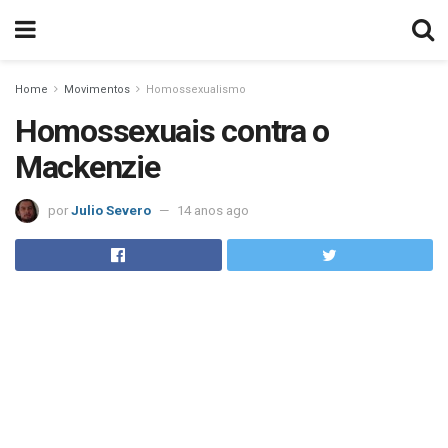
Home
Movimentos
Homossexualismo
Homossexuais contra o
Mackenzie
por
Julio Severo
14 anos ago