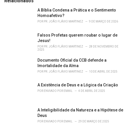
Relacionados
:
r
i
A Bíblia Condena a Prática e o Sentimento
e
Homoafetivo?
s
POR
PR. JOÃO FLÁVIO MARTINEZ
9 DE MARÇO DE 2026
:
Falsos Profetas querem roubar o lugar de
Jesus!
POR
PR. JOÃO FLÁVIO MARTINEZ
28 DE NOVEMBRO DE
2025
Documento Oficial da CCB defende a
Imortalidade da Alma
POR
PR. JOÃO FLÁVIO MARTINEZ
10 DE ABRIL DE 2025
A Existência de Deus e a Lógica da Criação
POR
ENVIADO POR EMAIL
4 DE ABRIL DE 2025
A Inteligibilidade da Natureza e a Hipótese de
Deus
POR
ENVIADO POR EMAIL
29 DE MARÇO DE 2025