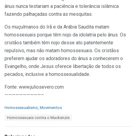
ânus nunca testariam a paciência e tolerância islâmica
fazendo palhaçadas contra as mesquitas.
Os muçulmanos do Irã e da Arábia Saudita matam
homossexuais porque têm nojo da idolatria pelo ânus. Os
cristãos também têm nojo desse ato patentemente
repulsivo, mas não matam homossexuais. Os cristãos
preferem ajudar os adoradores do ânus a conhecerem o
Evangelho, onde Jesus oferece libertação de todos os
pecados, inclusive a homossexualidade.
Fonte: www.juliosevero.com
——————————–
C
Homossexualismo
,
Movimentos
a
T
Homossexuais contra o Mackenzie
t
a
e
g
g
s
o