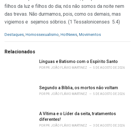
filhos da luz e filhos do dia; nós não somos da noite nem
das trevas. Não durmamos, pois, como os demais, mas
vigiemos e sejamos sóbrios. (1 Tessalonicenses 5.4)
C
Destaques
,
Homossexualismo
,
HotNews
,
Movimentos
a
t
e
Relacionados
g
o
Línguas e Batismo com o Espírito Santo
r
POR
PR. JOÃO FLÁVIO MARTINEZ
5 DE AGOSTO DE 2026
i
e
s
Segundo a Bíblia, os mortos não voltam
:
POR
PR. JOÃO FLÁVIO MARTINEZ
5 DE AGOSTO DE 2026
A Vítima e o Líder da seita, tratamentos
diferentes!
POR
PR. JOÃO FLÁVIO MARTINEZ
3 DE AGOSTO DE 2026