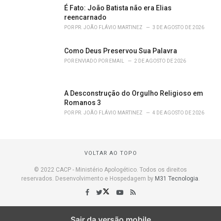
É Fato: João Batista não era Elias
reencarnado
POR
PR. JOÃO FLÁVIO MARTINEZ
3 DE AGOSTO DE 2026
Como Deus Preservou Sua Palavra
POR
ENVIADO POR EMAIL
2 DE AGOSTO DE 2026
A Desconstrução do Orgulho Religioso em
Romanos 3
POR
PR. JOÃO FLÁVIO MARTINEZ
4 DE AGOSTO DE 2026
VOLTAR AO TOPO
© 2022 CACP - Ministério Apologético. Todos os direitos
reservados. Desenvolvimento e Hospedagem by
M31 Tecnologia
.
Sair da versão mobile