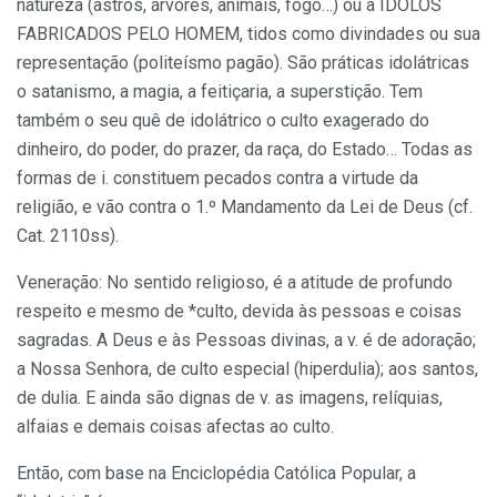
natureza (astros, árvores, animais, fogo…) ou a ÍDOLOS
FABRICADOS PELO HOMEM, tidos como divindades ou sua
representação (politeísmo pagão). São práticas idolátricas
o satanismo, a magia, a feitiçaria, a superstição. Tem
também o seu quê de idolátrico o culto exagerado do
dinheiro, do poder, do prazer, da raça, do Estado… Todas as
formas de i. constituem pecados contra a virtude da
religião, e vão contra o 1.º Mandamento da Lei de Deus (cf.
Cat. 2110ss).
Veneração: No sentido religioso, é a atitude de profundo
respeito e mesmo de *culto, devida às pessoas e coisas
sagradas. A Deus e às Pessoas divinas, a v. é de adoração;
a Nossa Senhora, de culto especial (hiperdulia); aos santos,
de du­lia. E ainda são dignas de v. as imagens, relíquias,
alfaias e demais coisas afectas ao culto.
Então, com base na Enciclopédia Católica Popular, a