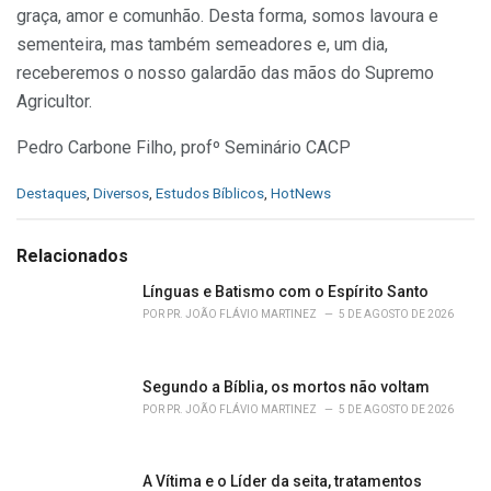
graça, amor e comunhão. Desta forma, somos lavoura e
sementeira, mas também semeadores e, um dia,
receberemos o nosso galardão das mãos do Supremo
Agricultor.
Pedro Carbone Filho, profº Seminário CACP
C
Destaques
,
Diversos
,
Estudos Bíblicos
,
HotNews
a
t
e
Relacionados
g
o
Línguas e Batismo com o Espírito Santo
r
POR
PR. JOÃO FLÁVIO MARTINEZ
5 DE AGOSTO DE 2026
i
e
s
Segundo a Bíblia, os mortos não voltam
:
POR
PR. JOÃO FLÁVIO MARTINEZ
5 DE AGOSTO DE 2026
A Vítima e o Líder da seita, tratamentos