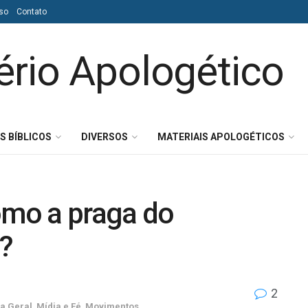
so
Contato
S BÍBLICOS
DIVERSOS
MATERIAIS APOLOGÉTICOS
omo a praga do
?
2
ia Geral
,
Mídia e Fé
,
Movimentos