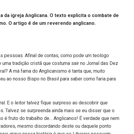
a da igreja Anglicana. O texto explicita o combate de
mo. O artigo é de um reverendo anglicano.
as pessoas. Afinal de contas, como pode um teológo
e uma tradição cristã que costuma sair no Jornal das Dez
eral? A má fama do Anglicanismo é tanta que, muito
u ao nosso Bispo no Brasil para saber como faria para
l. E o leitor talvez fique surpreso ao descobrir que
s. Talvez se surpreenda ainda mais se eu disser que o
ico é fruto do trabalho de… Anglicanos! É verdade que nem
vadores, mesmo discordando deste ou daquele ponto
 mais grave nessa história é que os Liberais possuem