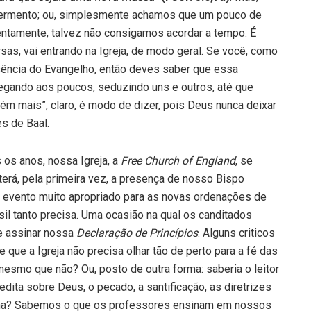
fermento; ou, simplesmente achamos que um pouco de
ntamente, talvez não consigamos acordar a tempo. É
sas, vai entrando na Igreja, de modo geral. Se você, como
sência do Evangelho, então deves saber que essa
hegando aos poucos, seduzindo uns e outros, até que
ém mais”, claro, é modo de dizer, pois Deus nunca deixar
s de Baal.
 os anos, nossa Igreja, a
Free Church of England
, se
erá, pela primeira vez, a presença de nosso Bispo
m evento muito apropriado para as novas ordenações de
il tanto precisa. Uma ocasião na qual os canditados
 e assinar nossa
Declaração de Princípios
. Alguns criticos
que a Igreja não precisa olhar tão de perto para a fé das
esmo que não? Ou, posto de outra forma: saberia o leitor
dita sobre Deus, o pecado, a santificação, as diretrizes
ana? Sabemos o que os professores ensinam em nossos