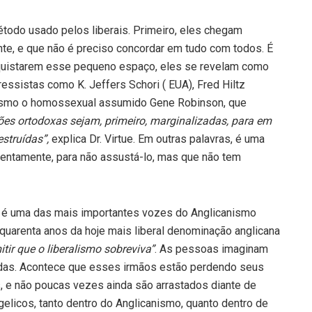
étodo usado pelos liberais. Primeiro, eles chegam
te, e que não é preciso concordar em tudo com todos. É
quistarem esse pequeno espaço, eles se revelam como
ssistas como K. Jeffers Schori ( EUA), Fred Hiltz
mesmo o homossexual assumido Gene Robinson, que
ões ortodoxas sejam, primeiro, marginalizadas, para em
estruídas”,
explica Dr. Virtue. Em outras palavras, é uma
lentamente, para não assustá-lo, mas que não tem
e é uma das mais importantes vozes do Anglicanismo
quarenta anos da hoje mais liberal denominação anglicana
ir que o liberalismo sobreviva”
. As pessoas imaginam
radas. Acontece que esses irmãos estão perdendo seus
s, e não poucas vezes ainda são arrastados diante de
gelicos, tanto dentro do Anglicanismo, quanto dentro de