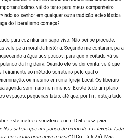
 importantíssimo, válido tanto para meus companheiro
ervindo ao senhor em qualquer outra tradição eclesiástica.
aga do liberalismo começa?
uado para cozinhar um sapo vivo. Não sei se procede,
as vale pela moral da história. Segundo me contaram, para
 aquecendo a água aos poucos, para que o coitado vá se
ulando da frigideira. Quando ele se der conta, se é que
perfeiramente ao método sorrateiro pelo qual o
 Denominação, ou mesmo em uma Igreja Local. Os liberais
sua agenda sem mais nem menos. Existe todo um plano
s espaços, pequenas lutas, até que, por fim, esteja tudo
sobre este método sorrateiro que o Diabo usa para
a! Não sabeis que um pouco de fermento faz levedar toda
para que sejais uma nova massa”
(I Cor. 5:6,7a)
. Mas,