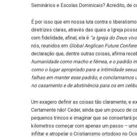
Seminários e Escolas Dominicais? Acredito, de c
É por isso que em nossa luta contra o liberalis
diretrizes claras, através das quais a Igreja pos
com fidelidade, afinal, ela é
“a Igreja do Deus viv
nós, reunidos em
Global Anglican Future Confer
declaração que, dentre outras coisas, afirma re
humanidade como macho e fêmea, e o padrão im
como o lugar apropriado para a intimidade sexua
falhas em manter esse padrão, e conclamamos 
no casamento e de abstinência para os em celiba
Um exagero definir as coisas tão claramente, e e
Certamente não! Ceder, ainda que um pouco de ca
pequenos trincos e imaginar que se consertará p
kilometros começar com apenas um passo – uma 
infiltar e atropelar o Cristianismo ortodoxo no Oci