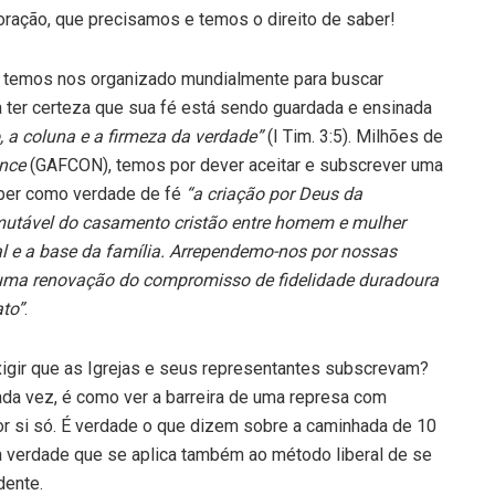
oração, que precisamos e temos o direito de saber!
mo temos nos organizado mundialmente para buscar
sa ter certeza que sua fé está sendo guardada e ensinada
o, a coluna e a firmeza da verdade”
(I Tim. 3:5). Milhões de
ence
(GAFCON), temos por dever aceitar e subscrever uma
ceber como verdade de fé
“a criação por Deus da
utável do casamento cristão entre homem e mulher
l e a base da família. Arrependemo-nos por nossas
uma renovação do compromisso de fidelidade duradoura
to”
.
xigir que as Igrejas e seus representantes subscrevam?
da vez, é como ver a barreira de uma represa com
or si só. É verdade o que dizem sobre a caminhada de 10
verdade que se aplica também ao método liberal de se
dente.