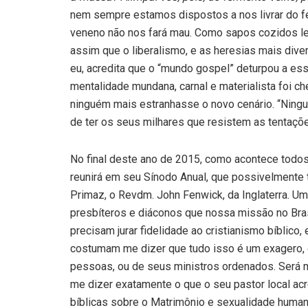
nem sempre estamos dispostos a nos livrar do 
veneno não nos fará mau. Como sapos cozidos le
assim que o liberalismo, e as heresias mais diver
eu, acredita que o “mundo gospel” deturpou a es
mentalidade mundana, carnal e materialista foi c
ninguém mais estranhasse o novo cenário. “Ningu
de ter os seus milhares que resistem as tentaçõe
No final deste ano de 2015, como acontece todos
reunirá em seu Sínodo Anual, que possivelmente t
Primaz, o Revdm. John Fenwick, da Inglaterra. U
presbíteros e diáconos que nossa missão no Bras
precisam jurar fidelidade ao cristianismo bíblico,
costumam me dizer que tudo isso é um exagero, e 
pessoas, ou de seus ministros ordenados. Será m
me dizer exatamente o que o seu pastor local acre
bíblicas sobre o Matrimônio e sexualidade hum