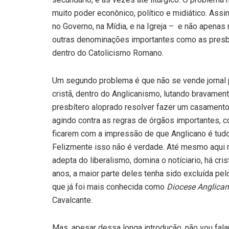
muito poder econônico, político e midiático. Ass
no Governo, na Mídia, e na Igreja – e não apena
outras denominações importantes como as presbit
dentro do Catolicismo Romano.
Um segundo problema é que não se vende jornal p
cristã, dentro do Anglicanismo, lutando bravament
presbítero aloprado resolver fazer um casament
agindo contra as regras de órgãos importantes, 
ficarem com a impressão de que Anglicano é tudo 
Felizmente isso não é verdade. Até mesmo aqui n
adepta do liberalismo, domina o notíciario, há cr
anos, a maior parte deles tenha sido excluída pel
que já foi mais conhecida como
Diocese Anglican
Cavalcante.
Mas, apesar dessa longa introdução, não vou falar