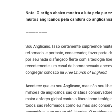
Nota: O artigo abaixo mostra a luta pela purez
muitos anglicanos pela candura do anglicanis
——————–
Sou Anglicano. Isso certamente surpreende muit
reformado, e portanto, conservador, fazer parte d
por seu nada disfarçado flerte com a teologia lib
recentemente, um casal de homossexuais escreve
congregar conosco na
Free Church of England
.
Acontece que eu sou Anglicano, mas não sou libera
milhões de anglicanos são cristãos conservadore
maior esforço global contra o liberalismo teológ
todos são reformados como eu, mas são conser
secundário, e as vezes até liturgico. O problema