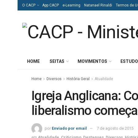
O CACP
App CACP
e-Learning
Natanael Rinaldi
Termos de U
HOME
SEITAS
MOVIMENTOS
ESTUDO
Home
Diversos
História Geral
Atualidade
Igreja Anglicana: C
liberalismo começa
por
Enviado por email
7 de agosto de 2015
em
Atualidade
,
Criticismo
,
Destaques
,
Diversos
,
Histór