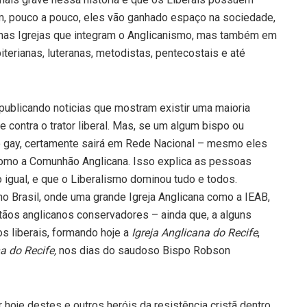
im, pouco a pouco, eles vão ganhado espaço na sociedade,
s nas Igrejas que integram o Anglicanismo, mas também em
erianas, luteranas, metodistas, pentecostais e até
ublicando noticias que mostram existir uma maioria
e contra o trator liberal. Mas, se um algum bispo ou
o gay, certamente sairá em Rede Nacional – mesmo eles
como a Comunhão Anglicana. Isso explica as pessoas
igual, e que o Liberalismo dominou tudo e todos.
o Brasil, onde uma grande Igreja Anglicana como a IEAB,
istãos anglicanos conservadores – ainda que, a alguns
os liberais, formando hoje a
Igreja Anglicana do Recife
,
a do Recife,
nos dias do saudoso Bispo Robson
 hoje destes e outros heróis da resistência cristã dentro