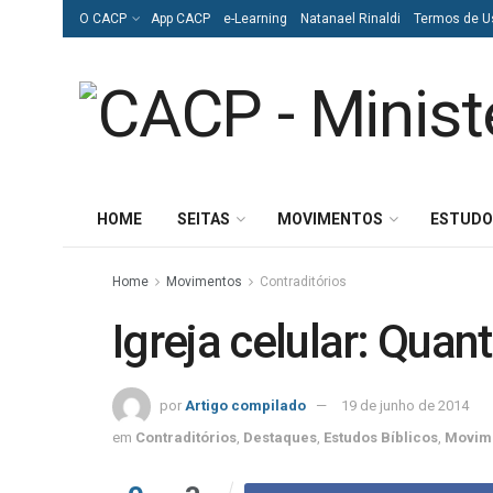
O CACP
App CACP
e-Learning
Natanael Rinaldi
Termos de U
HOME
SEITAS
MOVIMENTOS
ESTUDO
Home
Movimentos
Contraditórios
Igreja celular: Quan
por
Artigo compilado
19 de junho de 2014
em
Contraditórios
,
Destaques
,
Estudos Bíblicos
,
Movim