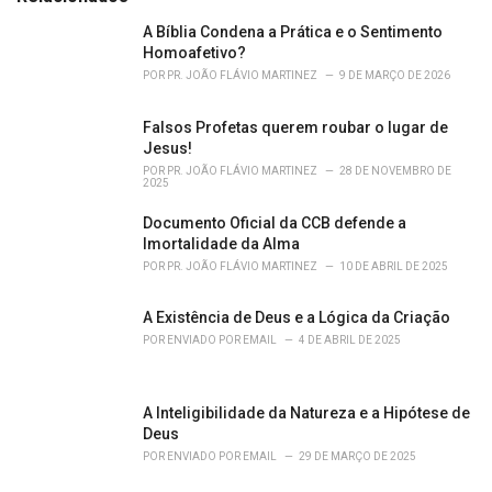
:
r
i
A Bíblia Condena a Prática e o Sentimento
e
Homoafetivo?
s
POR
PR. JOÃO FLÁVIO MARTINEZ
9 DE MARÇO DE 2026
:
Falsos Profetas querem roubar o lugar de
Jesus!
POR
PR. JOÃO FLÁVIO MARTINEZ
28 DE NOVEMBRO DE
2025
Documento Oficial da CCB defende a
Imortalidade da Alma
POR
PR. JOÃO FLÁVIO MARTINEZ
10 DE ABRIL DE 2025
A Existência de Deus e a Lógica da Criação
POR
ENVIADO POR EMAIL
4 DE ABRIL DE 2025
A Inteligibilidade da Natureza e a Hipótese de
Deus
POR
ENVIADO POR EMAIL
29 DE MARÇO DE 2025