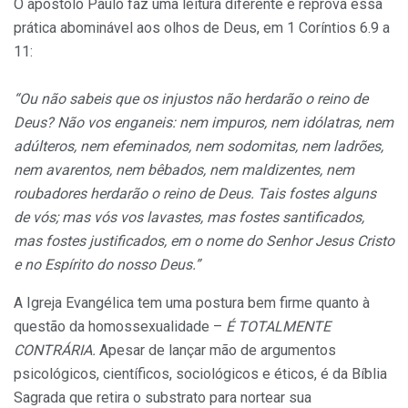
O apóstolo Paulo faz uma leitura diferente e reprova essa
prática abominável aos olhos de Deus, em 1 Coríntios 6.9 a
11:
“Ou não sabeis que os injustos não herdarão o reino de
Deus? Não vos enganeis: nem impuros, nem idólatras, nem
adúlteros, nem efeminados, nem sodomitas, nem ladrões,
nem avarentos, nem bêbados, nem maldizentes, nem
roubadores herdarão o reino de Deus. Tais fostes alguns
de vós; mas vós vos lavastes, mas fostes santificados,
mas fostes justificados, em o nome do Senhor Jesus Cristo
e no Espírito do nosso Deus.”
A Igreja Evangélica tem uma postura bem firme quanto à
questão da homossexualidade –
É TOTALMENTE
CONTRÁRIA.
Apesar de lançar mão de argumentos
psicológicos, científicos, sociológicos e éticos, é da Bíblia
Sagrada que retira o substrato para nortear sua