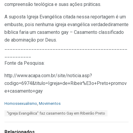
compreensão teológica e suas ações práticas.
A suposta Igreja Evangélica citada nessa reportagem é um
embuste, pois nenhuma igreja evangélica verdadediramente
bíblica faria um casamento gay – Casamento classificado
de abominação por Deus.
______________________________________________
__________
Fonte da Pesquisa:
http://www.acapa.com.br/site/noticia.asp?
codigo=6974&titulo=Igreja+de+Ribeir%E3o+Preto+promov
e+casamento+gay
C
Homossexualismo
,
Movimentos
a
T
"Igreja Evangélica" faz casamento Gay em Ribeirão Preto
t
a
e
g
g
s
o
Relacionados