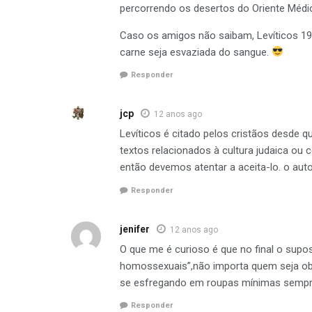
percorrendo os desertos do Oriente Médi
Caso os amigos não saibam, Levíticos 19 
carne seja esvaziada do sangue.
Responder
jcp
12 anos ago
Levíticos é citado pelos cristãos desde qu
textos relacionados à cultura judaica ou 
então devemos atentar a aceita-lo. o autor
Responder
jenifer
12 anos ago
O que me é curioso é que no final o supo
homossexuais”,não importa quem seja obs
se esfregando em roupas mínimas sempre
Responder