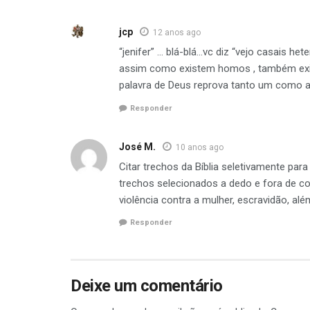
jcp
12 anos ago
“jenifer” … blá-blá…vc diz “vejo casais h
assim como existem homos , também exist
palavra de Deus reprova tanto um como aq
Responder
José M.
10 anos ago
Citar trechos da Bíblia seletivamente para
trechos selecionados a dedo e fora de co
violência contra a mulher, escravidão, al
Responder
Deixe um comentário