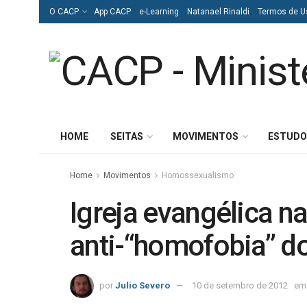
O CACP
App CACP
e-Learning
Natanael Rinaldi
Termos de U
HOME
SEITAS
MOVIMENTOS
ESTUDO
Home
Movimentos
Homossexualismo
Igreja evangélica na
anti-“homofobia” d
por
Julio Severo
10 de setembro de 2012
em