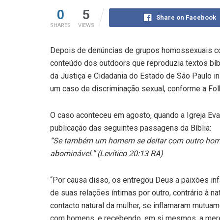
0
5
Share on Facebook
SHARES
VIEWS
Depois de denúncias de grupos homossexuais co
conteúdo dos outdoors que reproduzia textos bí
da Justiça e Cidadania do Estado de São Paulo in
um caso de discriminação sexual, conforme a Folh
O caso aconteceu em agosto, quando a Igreja Eva
publicação das seguintes passagens da Bíblia:
“Se também um homem se deitar com outro home
abominável.” (Levítico 20:13 RA)
“Por causa disso, os entregou Deus a paixões i
de suas relações íntimas por outro, contrário à
contacto natural da mulher, se inflamaram mutu
com homens, e recebendo, em si mesmos, a mere