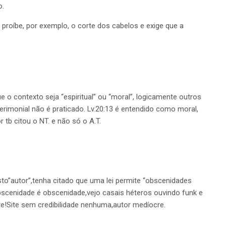
o.
proíbe, por exemplo, o corte dos cabelos e exige que a
e o contexto seja “espiritual” ou “moral”, logicamente outros
cerimonial não é praticado. Lv.20:13 é entendido como moral,
 tb citou o NT. e não só o A.T.
sto”autor”,tenha citado que uma lei permite “obscenidades
cenidade é obscenidade,vejo casais héteros ouvindo funk e
!Site sem credibilidade nenhuma,autor medíocre.