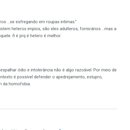
eteros …se esfregando em roupas intimas.”
em heteros impios, são eles adulteros, fornicários …mas a
uele. ñ é prq é hetero é melhor.
 espalhar ódio e intolerância não é algo razoável. Por meio de
ntexto é possível defender o apedrejamento, estupro,
ém da homofobia.