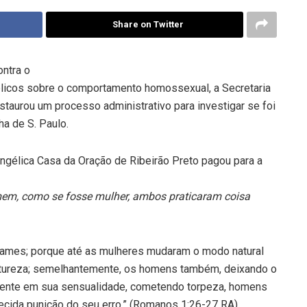
Share on Twitter
ntra o
blicos sobre o comportamento homossexual, a Secretaria
staurou um processo administrativo para investigar se foi
a de S. Paulo.
ngélica Casa da Oração de Ribeirão Preto pagou para a
m, como se fosse mulher, ambos praticaram coisa
nfames; porque até as mulheres mudaram o modo natural
 natureza; semelhantemente, os homens também, deixando o
amente em sua sensualidade, cometendo torpeza, homens
cida punição do seu erro.” (Romanos 1:26-27 RA)