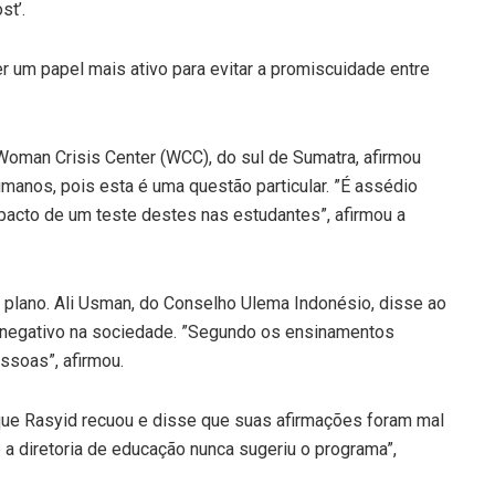
st’.
r um papel mais ativo para evitar a promiscuidade entre
Woman Crisis Center (WCC), do sul de Sumatra, afirmou
umanos, pois esta é uma questão particular. ”É assédio
pacto de um teste destes nas estudantes”, afirmou a
plano. Ali Usman, do Conselho Ulema Indonésio, disse ao
to negativo na sociedade. ”Segundo os ensinamentos
essoas”, afirmou.
 que Rasyid recuou e disse que suas afirmações foram mal
 a diretoria de educação nunca sugeriu o programa”,