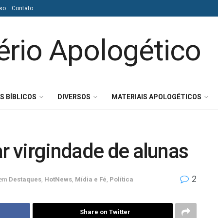
so
Contato
S BÍBLICOS
DIVERSOS
MATERIAIS APOLOGÉTICOS
ar virgindade de alunas
2
em
Destaques
,
HotNews
,
Mídia e Fé
,
Política
Share on Twitter