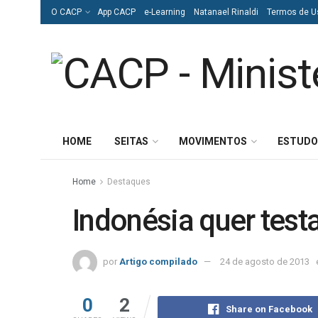
O CACP
App CACP
e-Learning
Natanael Rinaldi
Termos de U
HOME
SEITAS
MOVIMENTOS
ESTUDO
Home
Destaques
Indonésia quer test
por
Artigo compilado
24 de agosto de 2013
0
2
Share on Facebook