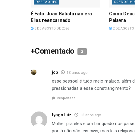
DESTAQUES
CREDOS HI
É Fato: João Batista não era
Como Deus
Elias reencarnado
Palavra
3 DE AGOSTO DE 2026
2 DE AGOSTO 
+Comentado
2
jcp
13 anos ago
esse pessoal é tudo meio maluco, além d
pressionadas a esse constrangimento?
Responder
tyago luiz
13 anos ago
Mulher pra eles é um brinquedo nos países
por lá não são leis civis, mas leis relig