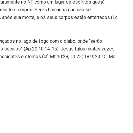
claramente no NT como um lugar de espíritos que já
les não têm corpos. Seres humanos que não se
 após sua morte, e os seus corpos estão enterrados (Lc
ançados no lago de fogo com o diabo, onde “serão
os séculos” (Ap 20:10,14-15). Jesus falou muitas vezes
cientes e eternos (cf. Mt 10:28; 11:23; 18:9; 23:15; Mc