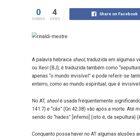
0
4
Share on Facebook
SHARES
VIEWS
A palavra hebraica
sheol,
traduzida em algumas ve
ou Xeol (BJ), é traduzida também como “sepultura”
apenas “o mundo invisível” e pode referir-se tant
enterro, como ao mundo espiritual, que é invisíve
No AT,
sheol
é usada freqüentemente significando 
141:7) e “cãs” (Gn 42:38) vão após a morte. Até
sendo do “hades” [inferno] (isto é, da sepultura) 
Conquanto possa haver no AT algumas alusões ao “