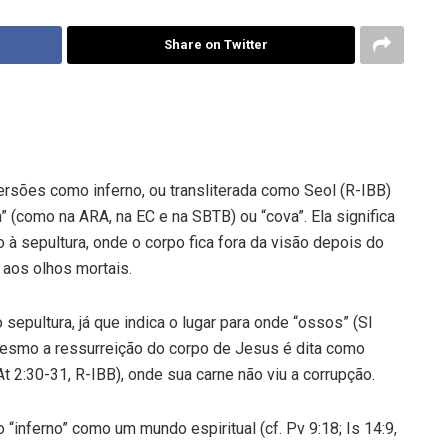
Share on Twitter
rsões como inferno, ou transliterada como Seol (R-IBB)
 (como na ARA, na EC e na SBTB) ou “cova”. Ela significa
o à sepultura, onde o corpo fica fora da visão depois do
l aos olhos mortais.
sepultura, já que indica o lugar para onde “ossos” (SI
 mesmo a ressurreição do corpo de Jesus é dita como
(At 2:30-31, R-IBB), onde sua carne não viu a corrupção.
inferno” como um mundo espiritual (cf. Pv 9:18; Is 14:9,