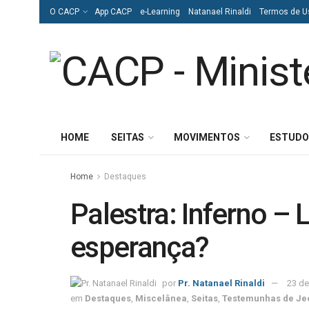
O CACP
App CACP
e-Learning
Natanael Rinaldi
Termos de U
HOME
SEITAS
MOVIMENTOS
ESTUDO
Home
Destaques
Palestra: Inferno –
esperança?
por
Pr. Natanael Rinaldi
23 d
em
Destaques
,
Miscelânea
,
Seitas
,
Testemunhas de Je