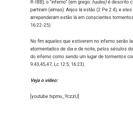
R-IBB), o “inferno” (em grego:
hades)
é descrito 
partiram (almas). Anjos lá estão (2 Pe 2:4), e e
arrependeram estão lá em conscientes tormentos
16:22-25).
No fim aqueles que estiverem no inferno serão l
atormentados de dia e de noite, pelos séculos d
do inferno como sendo um lugar de tormentos cons
9:43,45,47; Lc 12:5; 16:23).
Veja o vídeo:
[youtube txpmu_YczzU]