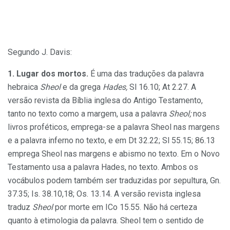
Segundo J. Davis:
1. Lugar dos mortos.
É uma das traduções da palavra
hebraica
Sheol
e da grega
Hades,
Sl 16.10; At 2.27. A
versão revista da Bíblia inglesa do Antigo Testamento,
tanto no texto como a margem, usa a palavra
Sheol;
nos
livros proféticos, emprega-se a palavra Sheol nas margens
e a palavra inferno no texto, e em Dt 32.22; Sl 55.15; 86.13
emprega Sheol nas margens e abismo no texto. Em o Novo
Testamento usa a palavra Hades, no texto. Ambos os
vocábulos podem também ser traduzidas por sepultura, Gn.
37.35; Is. 38.10,18; Os. 13.14. A versão revista inglesa
traduz
Sheol
por morte em ICo 15.55. Não há certeza
quanto à etimologia da palavra. Sheol tem o sentido de