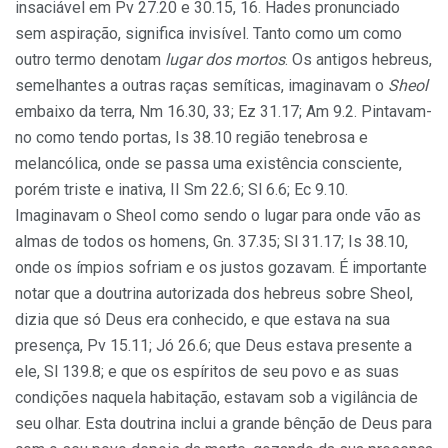
insaciável em Pv 27.20 e 30.15, 16. Hades pronunciado
sem aspiração, significa invisível. Tanto como um como
outro termo denotam
lugar dos mortos
. Os antigos hebreus,
semelhantes a outras raças semíticas, imaginavam o
Sheol
embaixo da terra, Nm 16.30, 33; Ez 31.17; Am 9.2. Pintavam-
no como tendo portas, Is 38.10 região tenebrosa e
melancólica, onde se passa uma existência consciente,
porém triste e inativa, II Sm 22.6; Sl 6.6; Ec 9.10.
Imaginavam o Sheol como sendo o lugar para onde vão as
almas de todos os homens, Gn. 37.35; Sl 31.17; Is 38.10,
onde os ímpios sofriam e os justos gozavam. É importante
notar que a doutrina autorizada dos hebreus sobre Sheol,
dizia que só Deus era conhecido, e que estava na sua
presença, Pv 15.11; Jó 26.6; que Deus estava presente a
ele, Sl 139.8; e que os espíritos de seu povo e as suas
condições naquela habitação, estavam sob a vigilância de
seu olhar. Esta doutrina inclui a grande bênção de Deus para