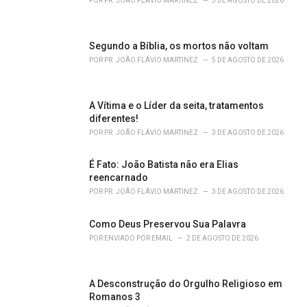
POR
PR. JOÃO FLÁVIO MARTINEZ
5 DE AGOSTO DE 2026
e
s
:
Segundo a Bíblia, os mortos não voltam
POR
PR. JOÃO FLÁVIO MARTINEZ
5 DE AGOSTO DE 2026
A Vítima e o Líder da seita, tratamentos
diferentes!
POR
PR. JOÃO FLÁVIO MARTINEZ
3 DE AGOSTO DE 2026
É Fato: João Batista não era Elias
reencarnado
POR
PR. JOÃO FLÁVIO MARTINEZ
3 DE AGOSTO DE 2026
Como Deus Preservou Sua Palavra
POR
ENVIADO POR EMAIL
2 DE AGOSTO DE 2026
A Desconstrução do Orgulho Religioso em
Romanos 3