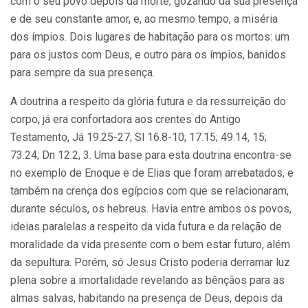
com o seu povo depois da morte, gozando da sua presença
e de seu constante amor, e, ao mesmo tempo, a miséria
dos ímpios. Dois lugares de habitação pa­ra os mortos: um
para os justos com Deus, e outro para os ímpios, banidos
para sempre da sua presença.
A doutrina a respeito da glória futura e da ressurreição do
corpo, já era confortadora aos crentes do Antigo
Testamento, Já 19.25-27; Sl 16.8-10; 17.15; 49.14, 15;
73.24; Dn 12.2, 3. Uma base para esta doutrina encontra-se
no exemplo de Enoque e de Elias que foram arrebatados, e
também na crença dos egípcios com que se relacionaram,
durante séculos, os hebreus. Havia entre ambos os povos,
ideias paralelas a respeito da vida futura e da relação de
moralidade da vi­da presente com o bem estar futuro, além
da sepultura. Porém, só Jesus Cristo poderia derramar luz
plena sobre a imortalidade revelando as bênçãos para as
almas salvas, habitando na presença de Deus, depois da