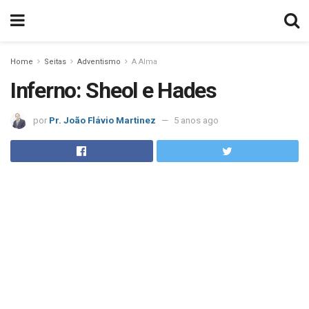
Home
Seitas
Adventismo
A Alma
Inferno: Sheol e Hades
por
Pr. João Flávio Martinez
5 anos ago