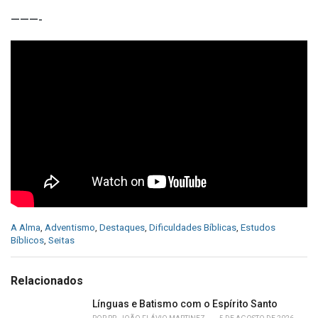
———-
C
A Alma
,
Adventismo
,
Destaques
,
Dificuldades Bíblicas
,
Estudos
a
Bíblicos
,
Seitas
t
e
g
Relacionados
o
r
Línguas e Batismo com o Espírito Santo
i