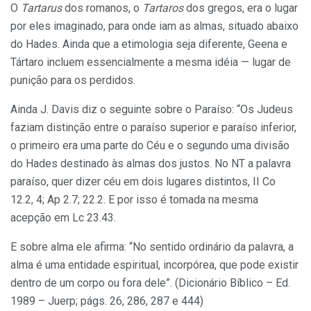
O
Tartarus
dos romanos, o
Tartaros
dos gre­gos, era o lugar
por eles imaginado, para onde iam as almas, situado abaixo
do Hades. Ainda que a etimo­logia seja diferente, Geena e
Tártaro incluem essencialmente a mesma idéia — lugar de
punição para os perdidos.
Ainda J. Davis diz o seguinte sobre o Paraíso: “Os Judeus
faziam distinção entre o paraíso superior e paraíso inferior,
o primeiro era uma parte do Céu e o segundo uma divisão
do Hades destinado às almas dos justos. No NT a palavra
paraíso, quer dizer céu em dois lugares distintos, II Co
12.2, 4; Ap 2.7; 22.2. E por isso é tomada na mesma
acepção em Lc 23.43.
E sobre alma ele afirma: “No sentido ordinário da palavra, a
alma é uma entidade espiritual, incorpórea, que pode existir
dentro de um corpo ou fora dele”. (Dicionário Bíblico – Ed.
1989 – Juerp; págs. 26, 286, 287 e 444)