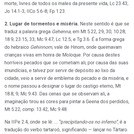
morte, livres de todos os males da presente vida, Lc 23.43;
Jo 14.1-3; IICo 5.6-8; Fp 1.23.
2. Lugar de tormentos e miséria.
Neste sentido é que se
traduz a palavra grega
Gehenna,
em Mt 5.22, 29, 30; 10.28;
18.9; 23.15, 33; Mc 9.47; Lc 12.5; e Tg 3.6. É a forma grega
do hebraico
Gehinnom,
vale de Hinom, onde queimavam
crianças vivas em honra de Moloque. Por causa destes
horríveis pecados que se cometiam ali, por causa das suas
imundícias, e talvez por servir de depósito ao lixo da
cidade, veio a servir de emblema do pecado e da miséria, e
o nome passou a designar o lugar do castigo eterno, Mt
18.8, 9; Mc 9.43. Das cenas que se observam ali, a
imaginação tirou as cores para pintar a Geena dos perdidos,
Mt 5.22; comp. 13.42; Mc 9.48.
Na IIPe 2.4, onde se lê: …. “p
recípitando-os no inferno”,
é a
tradução do verbo tartaroô
,
significando — lançar no Tártaro.