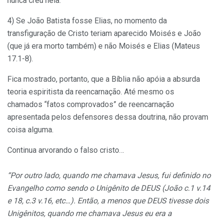
nunca creu nela.
4) Se João Batista fosse Elias, no momento da
transfiguração de Cristo teriam aparecido Moisés e João
(que já era morto também) e não Moisés e Elias (Mateus
17.1-8).
Fica mostrado, portanto, que a Bíblia não apóia a absurda
teoria espiritista da reencarnação. Até mesmo os
chamados “fatos comprovados” de reencarnação
apresentada pelos defensores dessa doutrina, não provam
coisa alguma.
Continua arvorando o falso cristo…
“Por outro lado, quando me chamava Jesus, fui definido no
Evangelho como sendo o Unigênito de DEUS (João c.1 v.14
e 18, c.3 v.16, etc…). Então, a menos que DEUS tivesse dois
Unigênitos, quando me chamava Jesus eu era a