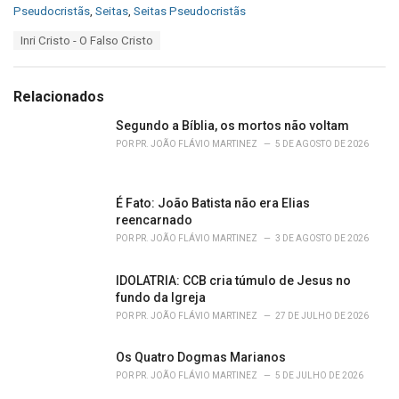
C
Pseudocristãs
,
Seitas
,
Seitas Pseudocristãs
a
T
Inri Cristo - O Falso Cristo
t
a
e
g
g
s
o
Relacionados
:
r
i
Segundo a Bíblia, os mortos não voltam
e
POR
PR. JOÃO FLÁVIO MARTINEZ
5 DE AGOSTO DE 2026
s
:
É Fato: João Batista não era Elias
reencarnado
POR
PR. JOÃO FLÁVIO MARTINEZ
3 DE AGOSTO DE 2026
IDOLATRIA: CCB cria túmulo de Jesus no
fundo da Igreja
POR
PR. JOÃO FLÁVIO MARTINEZ
27 DE JULHO DE 2026
Os Quatro Dogmas Marianos
POR
PR. JOÃO FLÁVIO MARTINEZ
5 DE JULHO DE 2026