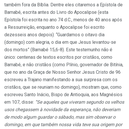
também fora da Bíblia. Dentre eles citaremos a Epístola de
Barnabé, escrita antes do Livro do Apocalipse (esta
Epístola foi escrita no ano 74 d.C., menos de 40 anos após
a Ressurreição, enquanto o Apocalipse foi escrito
dezesseis anos depois): “Guardamos o oitavo dia
(domingo) com alegria, o dia em que Jesus levantou-se
dos mortos” (Barnabé 15,6-8). Este testemunho não é
único: centenas de textos escritos por cristãos, como
Barnabé, e não cristãos (como Plínio, governador de Bitínia,
que no ano da Graça de Nosso Senhor Jesus Cristo de 96
escreveu a Trajano manifestando a sua surpresa com os
cristãos, que se reuniam no domingo), mostram que, como
escreveu Santo Inácio, Bispo de Antioquia, aos Magnésios
em 107, disse:
“Se aqueles que viveram segundo os velhos
usos chegassem à novidade da esperança, não deveriam
de modo algum guardar o sábado, mas sim observar o
domingo, em que também nossa vida teve sua origem por