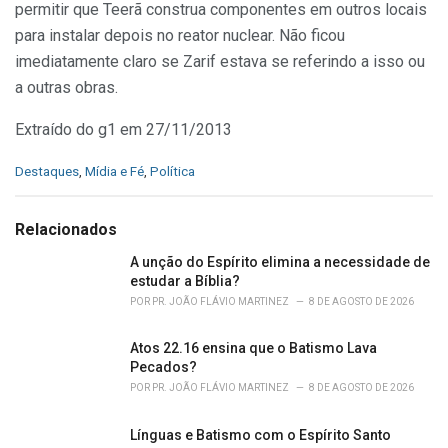
permitir que Teerã construa componentes em outros locais
para instalar depois no reator nuclear. Não ficou
imediatamente claro se Zarif estava se referindo a isso ou
a outras obras.
Extraído do g1 em 27/11/2013
C
Destaques
,
Mídia e Fé
,
Política
a
t
e
Relacionados
g
o
A unção do Espírito elimina a necessidade de
r
estudar a Bíblia?
i
POR
PR. JOÃO FLÁVIO MARTINEZ
8 DE AGOSTO DE 2026
e
s
Atos 22.16 ensina que o Batismo Lava
:
Pecados?
POR
PR. JOÃO FLÁVIO MARTINEZ
8 DE AGOSTO DE 2026
Línguas e Batismo com o Espírito Santo