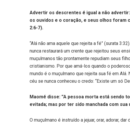
Advertir os descrentes é igual a não advertir
os ouvidos e o coração, e seus olhos foram c
2:6-7).
“Alá não ama aquele que rejeita a fé” (surata 3:3
nunca restaurará um crente que rejeitou seus ensi
muçulmanos tão prontamente repudiam seus filhos
cristianismo. Por que amá-los quando o poderos
mundo é o muçulmano que rejeita sua fé em Alá.
céu se nunca conheceu o credo: “Existe um só D
Maomé disse: ”A pessoa morta está sendo to
evitada; mas por ter sido manchada com sua ur
O muçulmano é instruído a jejuar, orar, adorar, da