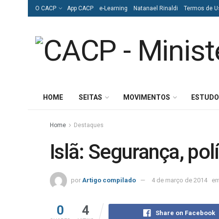
O CACP
App CACP
e-Learning
Natanael Rinaldi
Termos de U
HOME
SEITAS
MOVIMENTOS
ESTUDO
Home
Destaques
Islã: Segurança, polí
por
Artigo compilado
4 de março de 2014
e
0
4
Share on Facebook