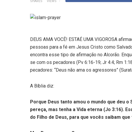
SHARES
VIEWS
DEUS AMA VOCÊ! ESTAÉ UMA VIGOROSA afirmação d
pessoas para a fé em Jesus Cristo como Salvado
encontra esse tipo de afirmação no Alcorão. Enqu
se com os pecadores (Pv 6:16-19; Jr 4:4; Rm 1:18;
pecadores: “Deus não ama os agressores” (Surat
A
Bíblia diz:
Porque Deus tanto amou o mundo que deu o Se
pereça, mas tenha a Vida eterna (Jo 3:16). E
do Filho de Deus, para que vocês saibam que t