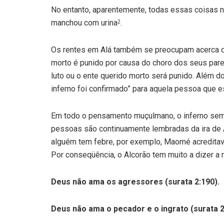
No entanto, aparentemente, todas essas coisas n
manchou com urina
.
2
Os rentes em Alá também se preocupam acerca de
morto é punido por causa do choro dos seus pare
luto ou o ente querido morto será punido. Além d
inferno foi confirmado” para aquela pessoa que 
Em todo o pensamento muçulmano, o inferno semp
pessoas são continuamente lembradas da ira de Al
alguém tem febre, por exemplo, Maomé acreditava 
Por conseqüência, o Alcorão tem muito a dizer a
Deus não ama os agressores (surata 2:190).
Deus não ama o pecador e o ingrato (surata 2