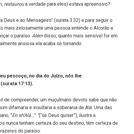
m,
restaurou
a verdade para eles) estava apreensivo?
 Deus e ao Mensageiro” (surata 3:32) e para seguir o
nto mais zelosamente uma pessoa entende o Alcorão e
nçar o paraíso.
Além
disso, quanto mais sensível for em
ualmente ansiosa ela acaba se tornando.
 pescoço; no dia do Juízo, nós lhe
(surata 17:13).
cil de compreender, um muçulmano devoto sabe que não
m difamaria e insultaria a soberania de Alá. Uma das
ano, “
En sh’Alá…
”
“
(“se Deus quiser”), ilustra a
s nunca tenham certeza do seu destino, têm certeza de
prazeres do paraíso.