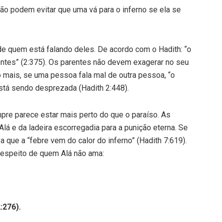
ão podem evitar que uma vá para o inferno se ela se
 quem está falando deles. De acordo com o Hadith: “o
ntes” (2:375). Os parentes não devem exagerar no seu
o mais, se uma pessoa fala mal de outra pessoa, “o
está sendo desprezada (Hadith 2:448).
re parece estar mais perto do que o paraíso. As
á e da ladeira escorregadia para a punição eterna. Se
que a “febre vem do calor do inferno” (Hadith 7:619).
 respeito de quem Alá não ama:
:276).