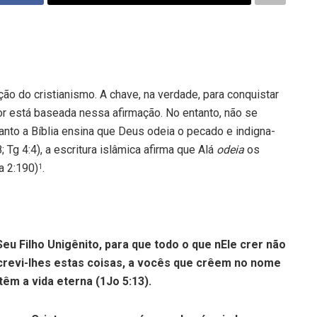
o cristianismo. A chave, na verdade, para conquistar
r está baseada nessa afirmação. No entanto, não se
anto a Bíblia ensina que Deus odeia o pecado e indigna-
 Tg 4:4), a escritura islâmica afirma que Alá
odeia
os
a 2:190)
.
1
u Filho Unigênito, para que todo o que nEle crer não
screvi-lhes estas coisas, a vocês que crêem no nome
êm a vida eterna (1Jo 5:13).