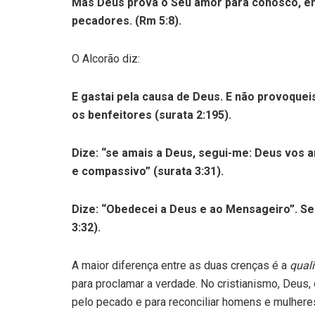
Mas Deus prova o Seu amor para conosco, em
pecadores. (Rm 5:8).
O Alcorão diz:
E gastai pela causa de Deus. E não provoquei
os benfeitores (surata 2:195).
Dize: “se amais a Deus, segui-me: Deus vos 
e compassivo” (surata 3:31).
Dize: “Obedecei a Deus e ao Mensageiro”. S
3:32).
A maior diferença entre as duas crenças é a
qual
para proclamar a verdade. No cristianismo, Deus, 
pelo pecado e para reconciliar homens e mulheres