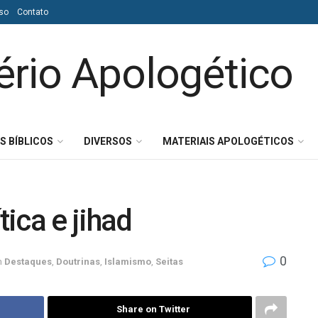
so
Contato
S BÍBLICOS
DIVERSOS
MATERIAIS APOLOGÉTICOS
tica e jihad
0
m
Destaques
,
Doutrinas
,
Islamismo
,
Seitas
Share on Twitter