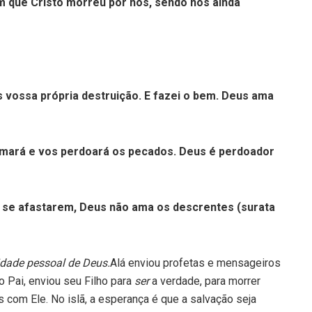
 que Cristo morreu por nós, sendo nós ainda
s vossa própria destruição. E fazei o bem. Deus ama
amará e vos perdoará os pecados. Deus é perdoador
e se afastarem, Deus não ama os descrentes (surata
idade pessoal de Deus.
Alá enviou profetas e mensageiros
o Pai, enviou seu Filho para
ser
a verdade, para morrer
 com Ele. No islã, a esperança é que a salvação seja