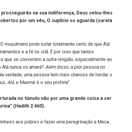
: prosseguirão na sua indiferença, Deus selou-lhes
obertos por um véu, O suplício os aguarda (surata
2).O muçulmano pode estar totalmente certo de que Alá
namentos e a fé no islã. É por isso que tantos
 que se convertem a outra religião, especialmente ao
o Alá nunca os amará?
Além
disso, a pior pessoa no
 Na verdade, uma pessoa tem mais chances de herdar o
eus,
Alá,
e Maomé é o seu profeta”.
rturada no túmulo não por uma grande coisa a ser
ina” (Hadith 2:460).
r dinheiro aos pobres e fazer uma peregrinação a Meca.