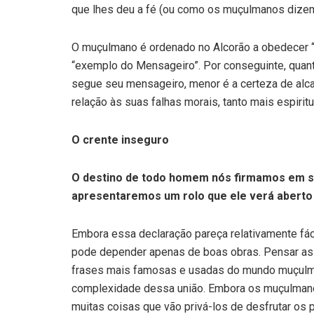
que lhes deu a fé (ou como os muçulmanos dize
O muçulmano é ordenado no Alcorão a obedecer “a
“exemplo do Mensageiro”. Por conseguinte, qua
segue seu mensageiro, menor é a certeza de alca
relação às suas falhas morais, tanto mais espirit
O crente inseguro
O destino de todo homem nós firmamos em seu
apresentaremos um rolo que ele verá aberto 
Embora essa declaração pareça relativamente fá
pode depender apenas de boas obras. Pensar assi
frases mais famosas e usadas do mundo muçulm
complexidade dessa união. Embora os muçulmano
muitas coisas que vão privá-los de desfrutar os 