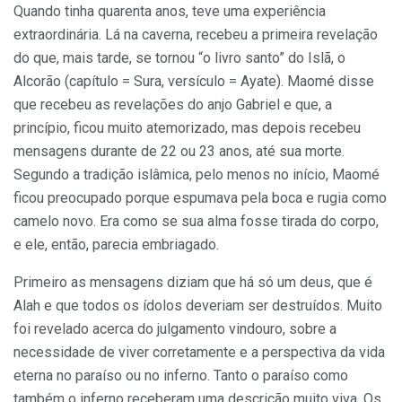
Quando tinha quarenta anos, teve uma experiência
extraordinária. Lá na caverna, recebeu a primeira revelação
do que, mais tarde, se tornou “o livro santo” do Islã, o
Alcorão (capítulo = Sura, versículo = Ayate). Maomé disse
que recebeu as revelações do anjo Gabriel e que, a
princípio, ficou muito atemorizado, mas depois recebeu
mensagens durante de 22 ou 23 anos, até sua morte.
Segundo a tradição islâmica, pelo menos no início, Maomé
ficou preocupado porque espumava pela boca e rugia como
camelo novo. Era como se sua alma fosse tirada do corpo,
e ele, então, parecia embriagado.
Primeiro as mensagens diziam que há só um deus, que é
Alah e que todos os ídolos deveriam ser destruídos. Muito
foi revelado acerca do julgamento vindouro, sobre a
necessidade de viver corretamente e a perspectiva da vida
eterna no paraíso ou no inferno. Tanto o paraíso como
também o inferno receberam uma descrição muito viva. Os