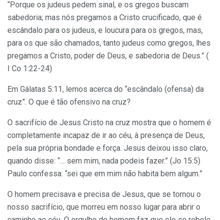
“Porque os judeus pedem sinal, e os gregos buscam
sabedoria; mas nós pregamos a Cristo crucificado, que é
escândalo para os judeus, e loucura para os gregos, mas,
para os que são chamados, tanto judeus como gregos, lhes
pregamos a Cristo, poder de Deus, e sabedoria de Deus.” (
I Co 1:22-24)
Em Gálatas 5:11, lemos acerca do “escândalo (ofensa) da
cruz”. O que é tão ofensivo na cruz?
O sacrifício de Jesus Cristo na cruz mostra que o homem é
completamente incapaz de ir ao céu, à presença de Deus,
pela sua própria bondade e força. Jesus deixou isso claro,
quando disse: “… sem mim, nada podeis fazer.” (Jo 15:5)
Paulo confessa: “sei que em mim não habita bem algum.”
O homem precisava e precisa de Jesus, que se tornou o
nosso sacrifício, que morreu em nosso lugar para abrir o
caminho ao céu. O orgulho do homem faz que ele se rebele