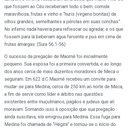
que fossem ao Céu receberiam todo o bem: comida
maravilhosa, frutas e vinho e “huris (virgens bonitas) de
olhos grandes, semelhantes a pérolas em suas conchas”.
No inferno nada haveria para refrescar ou agradar, e os que
fossem para lá beberiam água fervente e pus em cima de
frutas amargas. (Sura 56.1-56)
O sucesso da pregação de Maomé foi inicialmente
pequeno. Sua esposa foi a primeira convertida, e ao longo
dos anos cerca de mais duzentos moradores de Meca o
seguiram. Em 622 d.C Maomé recebeu um convite para
mudar-se para Medina, cerca de 250 km ao norte de Meca,
a fim de servir como líder e árbitro nas questões
existentes entre muçulmanos, pagãos e judeus que ali
moravam. Somando isso à oposição que sua pregação
ainda suscitava, ele emigrou para Medina. Essa fuga para
Medina foi chamada de “Hégira” e tornou-se o início do