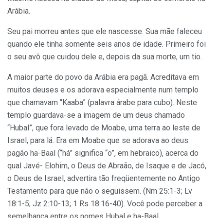
Arábia.
Seu pai morreu antes que ele nascesse. Sua mãe faleceu
quando ele tinha somente seis anos de idade. Primeiro foi
o seu avô que cuidou dele e, depois da sua morte, um tio.
A maior parte do povo da Arábia era pagã. Acreditava em
muitos deuses e os adorava especialmente num templo
que chamavam “Kaaba” (palavra árabe para cubo). Neste
templo guardava-se a imagem de um deus chamado
“Hubal”, que fora levado de Moabe, uma terra ao leste de
Israel, para lá. Era em Moabe que se adorava ao deus
pagão ha-Baal (“há” significa “o”, em hebraico), acerca do
qual Javé- Elohim, o Deus de Abraão, de Isaque e de Jacó,
o Deus de Israel, advertira tão freqüentemente no Antigo
Testamento para que não o seguissem. (Nm 25:1-3; Lv
18:1-5; Jz 2:10-13; 1 Rs 18:16-40). Você pode perceber a
semelhança entre os nomes Hubal e ha-Baal.