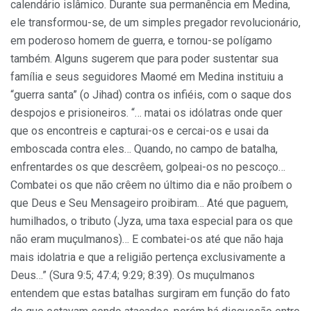
calendário islâmico. Durante sua permanência em Medina,
ele transformou-se, de um simples pregador revolucionário,
em poderoso homem de guerra, e tornou-se polígamo
também. Alguns sugerem que para poder sustentar sua
família e seus seguidores Maomé em Medina instituiu a
“guerra santa” (o Jihad) contra os infiéis, com o saque dos
despojos e prisioneiros. “… matai os idólatras onde quer
que os encontreis e capturai-os e cercai-os e usai da
emboscada contra eles… Quando, no campo de batalha,
enfrentardes os que descrêem, golpeai-os no pescoço…
Combatei os que não crêem no último dia e não proíbem o
que Deus e Seu Mensageiro proibiram… Até que paguem,
humilhados, o tributo (Jyza, uma taxa especial para os que
não eram muçulmanos)… E combatei-os até que não haja
mais idolatria e que a religião pertença exclusivamente a
Deus…” (Sura 9:5; 47:4; 9:29; 8:39). Os muçulmanos
entendem que estas batalhas surgiram em função do fato