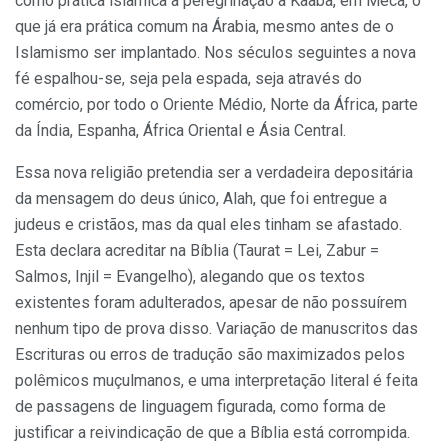
como prática islâmica a peregrinação a Kaaba, em Meca, o
que já era prática comum na Árabia, mesmo antes de o
Islamismo ser implantado. Nos séculos seguintes a nova
fé espalhou-se, seja pela espada, seja através do
comércio, por todo o Oriente Médio, Norte da África, parte
da Índia, Espanha, África Oriental e Ásia Central.
Essa nova religião pretendia ser a verdadeira depositária
da mensagem do deus único, Alah, que foi entregue a
judeus e cristãos, mas da qual eles tinham se afastado.
Esta declara acreditar na Bíblia (Taurat = Lei, Zabur =
Salmos, Injil = Evangelho), alegando que os textos
existentes foram adulterados, apesar de não possuírem
nenhum tipo de prova disso. Variação de manuscritos das
Escrituras ou erros de tradução são maximizados pelos
polêmicos muçulmanos, e uma interpretação literal é feita
de passagens de linguagem figurada, como forma de
justificar a reivindicação de que a Bíblia está corrompida.