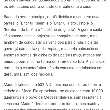
de que estavam sendo atacados, porém há discussão entre
os intelectuais sobre se este era realmente o caso.
Baseado neste princípio, o Islã dividiu o mundo em duas
partes: o “Dhar-ul-Islam” e o “Dhar-ul-Harb”, isto é, o
“território do Islã” e o “território de guerra”! A guerra santa
não apenas tinha o objetivo de conquista de bens, mas
também de conquistar os vencidos para o Islã. Hoje tal
guerra já não se faz pela espada, mas pela aplicação de
enormes somas de dinheiro dos países muçulmanos em
países pobres, como forma de atraí-los ao Islã. A violência
tem sido a característica, não da comunidade islâmica em
geral, mas, sim, dos radicais.
Maomé faleceu em 632 A.D., mas não sem antes tomar a
cidade de Meca. Ele aproximou- se da cidade com 10.000
guerreiros e o povo de Meca rendeu-se, sem resistência
nenhuma. Maomé destruiu todos os ídolos, mas manteve