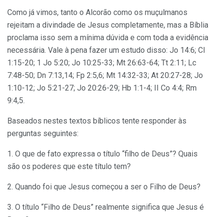
Como já vimos, tanto o Alcorão como os muçulmanos
rejeitam a divindade de Jesus completamente, mas a Bíblia
proclama isso sem a mínima dúvida e com toda a evidência
necessária. Vale à pena fazer um estudo disso: Jo 14:6; Cl
1:15-20; 1 Jo 5:20; Jo 10:25-33; Mt 26:63-64; Tt 2:11; Lc
7:48-50; Dn 7:13,14; Fp 2:5,6; Mt 14:32-33; At 20:27-28; Jo
1:10-12; Jo 5:21-27; Jo 20:26-29; Hb 1:1-4; II Co 4:4; Rm
9:4,5.
Baseados nestes textos bíblicos tente responder às
perguntas seguintes:
1. O que de fato expressa o título “filho de Deus”? Quais
são os poderes que este título tem?
2. Quando foi que Jesus começou a ser o Filho de Deus?
3. O título “Filho de Deus” realmente significa que Jesus é