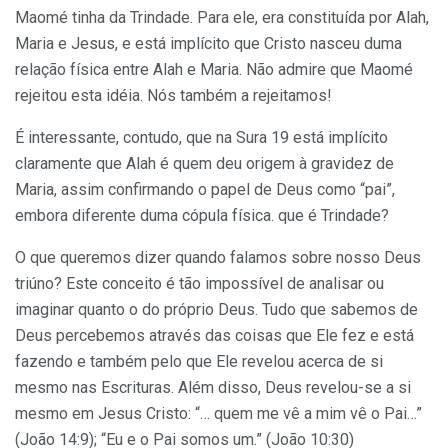
Maomé tinha da Trindade. Para ele, era constituída por Alah,
Maria e Jesus, e está implícito que Cristo nasceu duma
relação física entre Alah e Maria. Não admire que Maomé
rejeitou esta idéia. Nós também a rejeitamos!
É interessante, contudo, que na Sura 19 está implícito
claramente que Alah é quem deu origem à gravidez de
Maria, assim confirmando o papel de Deus como “pai”,
embora diferente duma cópula física. que é Trindade?
O que queremos dizer quando falamos sobre nosso Deus
triúno? Este conceito é tão impossível de analisar ou
imaginar quanto o do próprio Deus. Tudo que sabemos de
Deus percebemos através das coisas que Ele fez e está
fazendo e também pelo que Ele revelou acerca de si
mesmo nas Escrituras. Além disso, Deus revelou-se a si
mesmo em Jesus Cristo: “… quem me vê a mim vê o Pai…”
(João 14:9); “Eu e o Pai somos um.” (João 10:30)