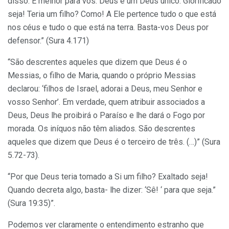
disso. É melhor para vós. Deus é um Deus único. Glorificado
seja! Teria um filho? Como! A Ele pertence tudo o que está
nos céus e tudo o que está na terra. Basta-vos Deus por
defensor.” (Sura 4.171)
“São descrentes aqueles que dizem que Deus é o
Messias, o filho de Maria, quando o próprio Messias
declarou: ‘filhos de Israel, adorai a Deus, meu Senhor e
vosso Senhor’. Em verdade, quem atribuir associados a
Deus, Deus lhe proibirá o Paraíso e lhe dará o Fogo por
morada. Os iníquos não têm aliados. São descrentes
aqueles que dizem que Deus é o terceiro de três. (…)” (Sura
5.72-73).
“Por que Deus teria tomado a Si um filho? Exaltado seja!
Quando decreta algo, basta- lhe dizer: ‘Sê! ‘ para que seja.”
(Sura 19:35)”.
Podemos ver claramente o entendimento estranho que