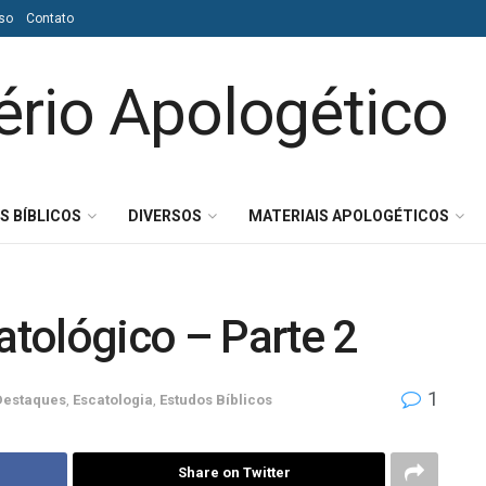
so
Contato
S BÍBLICOS
DIVERSOS
MATERIAIS APOLOGÉTICOS
atológico – Parte 2
1
Destaques
,
Escatologia
,
Estudos Bíblicos
Share on Twitter