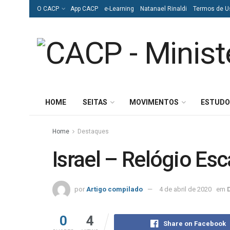
O CACP
App CACP
e-Learning
Natanael Rinaldi
Termos de U
HOME
SEITAS
MOVIMENTOS
ESTUDO
Home
Destaques
Israel – Relógio Esc
por
Artigo compilado
4 de abril de 2020
em
0
4
Share on Facebook