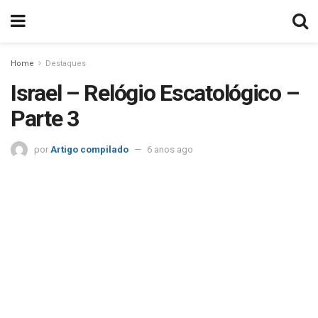
Home
Destaques
Israel – Relógio Escatológico –
Parte 3
por
Artigo compilado
6 anos ago