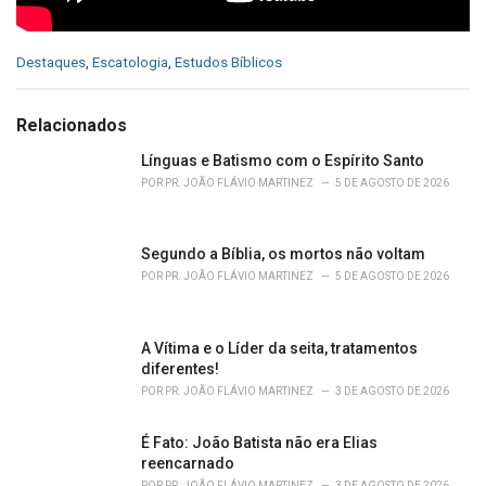
C
Destaques
,
Escatologia
,
Estudos Bíblicos
a
t
e
Relacionados
g
o
Línguas e Batismo com o Espírito Santo
r
POR
PR. JOÃO FLÁVIO MARTINEZ
5 DE AGOSTO DE 2026
i
e
s
Segundo a Bíblia, os mortos não voltam
:
POR
PR. JOÃO FLÁVIO MARTINEZ
5 DE AGOSTO DE 2026
A Vítima e o Líder da seita, tratamentos
diferentes!
POR
PR. JOÃO FLÁVIO MARTINEZ
3 DE AGOSTO DE 2026
É Fato: João Batista não era Elias
reencarnado
POR
PR. JOÃO FLÁVIO MARTINEZ
3 DE AGOSTO DE 2026