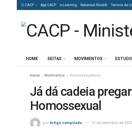
O CACP
App CACP
e-Learning
Natanael Rinaldi
Termos de U
HOME
SEITAS
MOVIMENTOS
ESTUDO
Home
Movimentos
Homossexualismo
Já dá cadeia pregar 
Homossexual
por
Artigo compilado
10 de setembro de 201