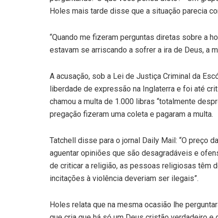
Holes mais tarde disse que a situação parecia c
“Quando me fizeram perguntas diretas sobre a 
estavam se arriscando a sofrer a ira de Deus, a
A acusação, sob a Lei de Justiça Criminal da Es
liberdade de expressão na Inglaterra e foi até cri
chamou a multa de 1.000 libras “totalmente despr
pregação fizeram uma coleta e pagaram a multa.
Tatchell disse para o jornal Daily Mail: “O preç
aguentar opiniões que são desagradáveis e ofen
de criticar a religião, as pessoas religiosas têm 
incitações à violência deveriam ser ilegais”.
Holes relata que na mesma ocasião lhe pergunta
que cria que há só um Deus cristão verdadeiro 