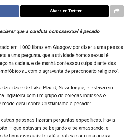
Share on Twitter
declarar que a conduta homossexual é pecado
ltado em 1.000 libras em Glasgow por dizer a uma pessoa
eta a uma pergunta, que a atividade homossexual é
rço na cadeia, e de manhã confessou culpa diante das
omofóbicos… com o agravante de preconceito religioso”.
 da cidade de Lake Placid, Nova Iorque, e estava em
a Inglaterra com um grupo de colegas ingleses e
e modo geral sobre Cristianismo e pecado”.
 outras pessoas fizeram perguntas específicas. Havia
oito — que estavam se beijando e se amassando, e
o de homossexuais foi até a polícia com uma queixa.