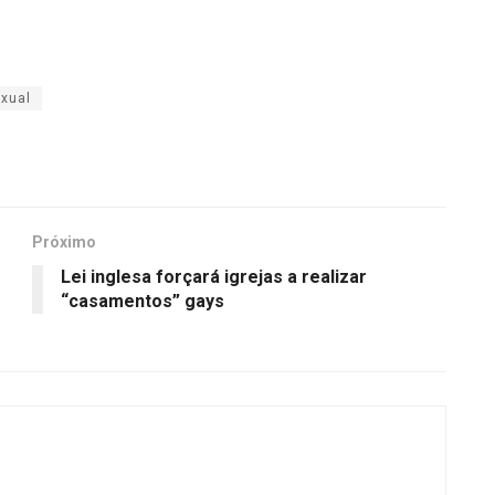
exual
Próximo
Lei inglesa forçará igrejas a realizar
“casamentos” gays