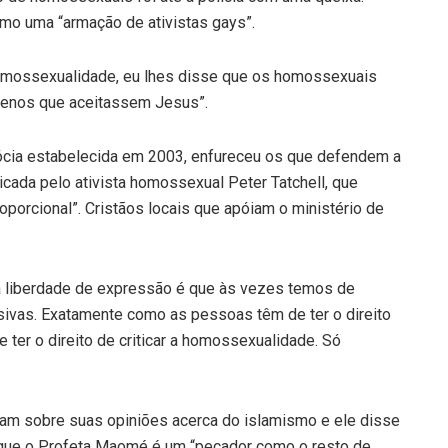
omo uma “armação de ativistas gays”.
homossexualidade, eu lhes disse que os homossexuais
 menos que aceitassem Jesus”.
cócia estabelecida em 2003, enfureceu os que defendem a
ticada pelo ativista homossexual Peter Tatchell, que
oporcional”. Cristãos locais que apóiam o ministério de
o da liberdade de expressão é que às vezes temos de
sivas. Exatamente como as pessoas têm de ter o direito
de ter o direito de criticar a homossexualidade. Só
ram sobre suas opiniões acerca do islamismo e ele disse
e que o Profeta Maomé é um “pecador como o resto de