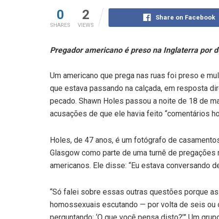
0
2
Share on Facebook
SHARES
VIEWS
Pregador americano é preso na Inglaterra por 
Um americano que prega nas ruas foi preso e mu
que estava passando na calçada, em resposta dir
pecado. Shawn Holes passou a noite de 18 de ma
acusações de que ele havia feito “comentários h
Holes, de 47 anos, é um fotógrafo de casamentos
Glasgow como parte de uma turnê de pregações n
americanos. Ele disse: “Eu estava conversando d
“Só falei sobre essas outras questões porque as
homossexuais escutando — por volta de seis ou 
perguntando: ‘O que você pensa disto?’” Um grup