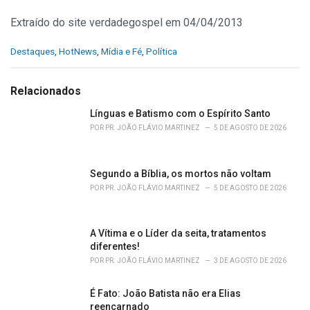
Extraído do site verdadegospel em 04/04/2013
C
Destaques
,
HotNews
,
Mídia e Fé
,
Política
a
t
e
Relacionados
g
o
Línguas e Batismo com o Espírito Santo
r
POR
PR. JOÃO FLÁVIO MARTINEZ
5 DE AGOSTO DE 2026
i
e
s
Segundo a Bíblia, os mortos não voltam
:
POR
PR. JOÃO FLÁVIO MARTINEZ
5 DE AGOSTO DE 2026
A Vítima e o Líder da seita, tratamentos
diferentes!
POR
PR. JOÃO FLÁVIO MARTINEZ
3 DE AGOSTO DE 2026
É Fato: João Batista não era Elias
reencarnado