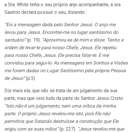
a Sra. White tinha o seu próprio anjo acompanhante, a sra.
Sautron declara possuir o seu, dizendo:
“Eis a mensagem dada pelo Senhor Jesus. O anjo me
levou para Jesus. Encontrei-me no lugar santíssimo do
santuário”
(p. 19).
“Aproximou-se de mim e disse: Tenho a
ordem de levar-te para nosso Chefe, Jesus. Ele repetiu:
para nosso Chefe, Jesus. Ele precisa falar-te. E me
convidou para segui-lo
.
As mensagens em Sonhos e Visões
me foram dadas no Lugar Santíssimo pela própria Pessoa
de Jesus”
(p.5)
Diz mais ela, que não se trata de um julgamento da sua
parte, mas que veio tudo da parte do Senhor Jesus Cristo:
“Isto não é um julgamento, nem uma crítica da minha
parte. O próprio Jesus revelou-me isto, pois Ele não
permitiria que Satanás destruísse a construção que Ele
erigiu com as suas mãos”
(p. 227).
“Jesus revelou-me que