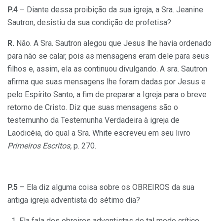
P.4
– Diante dessa proibição da sua igreja, a Sra. Jeanine
Sautron, desistiu da sua condição de profetisa?
R.
Não. A Sra. Sautron alegou que Jesus lhe havia ordenado
para não se calar, pois as mensagens eram dele para seus
filhos e, assim, ela as continuou divulgando. A sra. Sautron
afirma que suas mensagens lhe foram dadas por Jesus e
pelo Espírito Santo, a fim de preparar a Igreja para o breve
retorno de Cristo. Diz que suas mensagens são o
testemunho da Testemunha Verdadeira à igreja de
Laodicéia, do qual a Sra. White escreveu em seu livro
Primeiros Escritos,
p. 270.
P.5
– Ela diz alguma coisa sobre os OBREIROS da sua
antiga igreja adventista do sétimo dia?
Ela fala dos obreiros adventistas de tal modo crítico