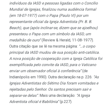
indivíduos da IASD e pessoas ligadas com o Concílio
Mundial de Igrejas, finalizou numa audiência formal
(em 18-07-1977) com o Papa (Paulo VI) por um
representante oficial da Igreja Adventista (Pr. B. B.
Beach), que (após inclinar-se, dizem que se ajoelhou)
presenteou o Papa com um símbolo da IASD, um
medalhão de ouro”
(Review & Herald, 11-08-1977).
Outra citação que se lê na mesma página:
“…o corpo
principal da IASD mudou de sua posição anti-católica.
A nova posição de cooperação com a Igreja Católica foi
exemplificada pelo convite da IASD, para o Vaticano
enviar um observador oficial à conferência”
(de
Indianópolis em 1990). Outra declaração na p. 226:
“As
Igrejas Adventistas do Sétimo Dia foram vomitadas e
rejeitadas pelo Senhor. Os santos precisam sair e
separar-se delas”
. Mais uma declaração:
“A Igreja
Adventista oficial é Babilônia”
(p.227).