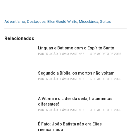
C
Adventismo
,
Destaques
,
Ellen Gould White
,
Miscelânea
,
Seitas
a
t
e
Relacionados
g
o
Línguas e Batismo com o Espírito Santo
r
POR
PR. JOÃO FLÁVIO MARTINEZ
5 DE AGOSTO DE 2026
i
e
s
Segundo a Bíblia, os mortos não voltam
:
POR
PR. JOÃO FLÁVIO MARTINEZ
5 DE AGOSTO DE 2026
A Vítima e o Líder da seita, tratamentos
diferentes!
POR
PR. JOÃO FLÁVIO MARTINEZ
3 DE AGOSTO DE 2026
É Fato: João Batista não era Elias
reencarnado