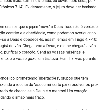
dos seus maus caminhos, então, eu ouvirei dos céus, per­
Crôni­cas 7.14). Evidentemente, o jejum deve ser banhado
em ensinar que o jejum ‘move’ a Deus. Isso não é verdade,
ção contrito e a obediência, como podemos averiguar no
ar-se a Deus e obedecê-lo, assim lemos em Tiago 4.7-10:
 fugirá de vós. Chegai-vos a Deus, e ele se chegará a vós.
, purificai o coração. Senti as vossas misérias, e
ranto, e o vosso gozo, em tristeza. Humilhai-vos perante
ngélico, prometendo ‘libertações’, grupos que têm
zen­do a receita do ‘esquema’ certo para resolver os pro­
gredo de chegar-se a Deus é o mesmo! Um coração
judando o irmão mais fraco.