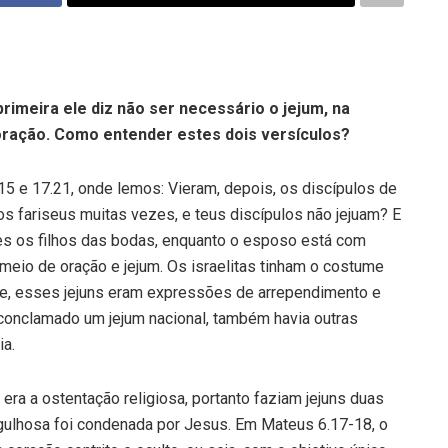
rimeira ele diz não ser necessário o jejum, na
oração. Como entender estes dois versículos?
 e 17.21, onde lemos: Vieram, depois, os discípulos de
os fariseus muitas vezes, e teus discípulos não jejuam? E
tes os filhos das bodas, enquanto o esposo está com
meio de oração e jejum. Os israelitas tinham o costume
nte, esses jejuns eram expressões de arrependimento e
 conclamado um jejum nacional, também havia outras
ia.
era a ostentação religiosa, portanto faziam jejuns duas
gulhosa foi con­denada por Jesus. Em Mateus 6.17-18, o