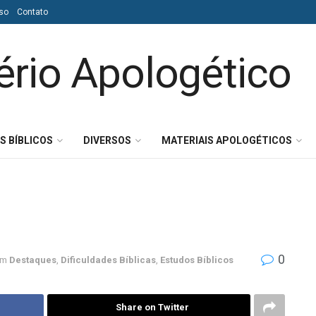
so
Contato
S BÍBLICOS
DIVERSOS
MATERIAIS APOLOGÉTICOS
0
em
Destaques
,
Dificuldades Bíblicas
,
Estudos Bíblicos
Share on Twitter