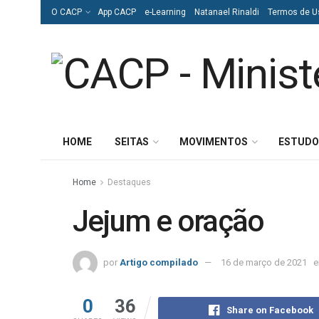
O CACP
App CACP
e-Learning
Natanael Rinaldi
Termos de U
HOME
SEITAS
MOVIMENTOS
ESTUDO
Home
Destaques
Jejum e oração
por
Artigo compilado
16 de março de 2021
0
36
Share on Facebook