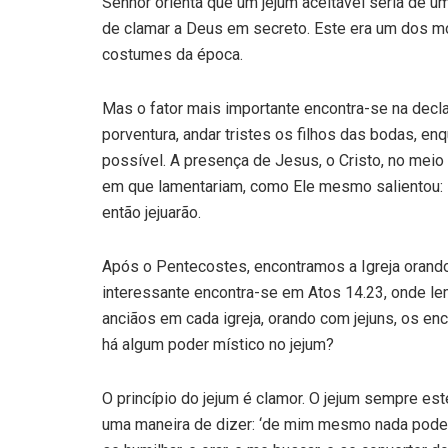
Senhor orien­ta que um jejum aceitável seria de um
de clamar a Deus em secreto. Este era um dos mo
costumes da época.
Mas o fator mais importante encontra-se na dec
porventura, andar tristes os filhos das bodas, e
possível. A presença de Jesus, o Cristo, no meio d
em que lamen­tariam, como Ele mesmo salientou: D
então jejuarão.
Após o Pentecostes, encontramos a Igreja orand
interessante encontra-se em Atos 14.23, onde l
anciãos em cada igreja, orando com jejuns, os 
há algum poder místico no jejum?
O princípio do jejum é clamor. O jejum sempre es­t
uma maneira de dizer: ‘de mim mesmo nada pode­