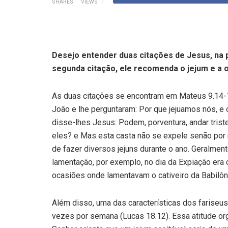
SHARES
VIEWS
Desejo entender duas citações de Jesus, na p
segunda citação, ele recomenda o jejum e a 
As duas citações se encontram em Mateus 9.14-15
João e lhe perguntaram: Por que jejuamos nós, e 
disse-lhes Jesus: Podem, porventura, andar tris
eles? e Mas esta casta não se expele senão por 
de fazer diver­sos jejuns durante o ano. Geralme
lamentação, por exem­plo, no dia da Expiação era
ocasiões onde lamentavam o cativeiro da Babilôn
Além disso, uma das características dos fariseus 
vezes por semana (Lucas 18.12). Essa atitude or