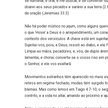
se humilhar, e orar, e me buscar, e se converter 
doarei aos seus pecados e sararei a sua terra (2 
de oração (Jeremias 33.3).
Não há poder místico no jejum, como alguns que­r
o que ‘move’ a Deus é o arrependimento, um cora
contexto dos versículos. A chave está em sujeit
Sujeitai-vos, pois, a Deus; resisti ao diabo, e ele
Limpai as mãos, pecadores; e, vós, de duplo âni­mo
lamentai, e chorai; converta-se o vosso riso em p
o Senhor, e ele vos exaltará.
Movimentos estranhos têm aparecido no meio eva
retiros em regime fechado, modas têm surgido tra
blemas. Mas como lemos em Tiago 4.7-10, o se
contrito, e a vida no altar, amando ao próximo e a