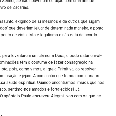
o Senhor, se não houver um coração com uma atitude
vro de Zacarias.
 as­sunto, exigindo de si mesmos e de outros que sigam
dos’ que deveriam jejuar de determinada maneira, a ponto
ponto de vista. Isto é legalismo e não está de acordo
 para levantarem um clamor a Deus, e pode estar envol­
nomi­nações têm o costume de fazer consagração na
to, pois, como vimos, a Igreja Primitiva, ao resolver
om oração e je­jum. A comunhão que temos com nossos
ssa saúde espiri­tual. Quando encontramos irmãos que nos
sco, sentimo-nos amados e fortalecidos! Já
O apóstolo Paulo escreveu: Alegrai- vos com os que se