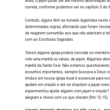
Aliás, o jejum pode ser até mesmo abominação a
correta, conforme podemos ver no capítulo 3 do li
Contudo, alguns têm se tornado legalistas neste
determinadas regras, afirmando que foram ‘revela
de negarem comunhão aos que não aderiram a tal 
com as Escrituras Sagradas.
Talvez alguma igreja poderá convidar os membros
vido uma manhã ou várias, de jejum. Algumas de
manhã da Santa Ceia. Não estamos questionando is
assuntos importantes, sempre buscava a Deus c
irmãos em nossa igreja local é essencial para no
ajudam em oração e até se dispõem a jejuar cono
experimentou ajudar alguém com jejum e oração? 
alegram e chorai com os que cho­ram (Rm 12.15).