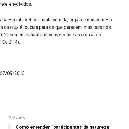
nele envolvidos.
da – muita bebida, muita comida, orgias e noitadas – o
vra da cruz é loucura para os que perecem; mas para nós,
8). “O homem natural não compreende as coisas do
 Co 2.14).
m 27/09/2013
Próximo
Como entender “participantes da natureza