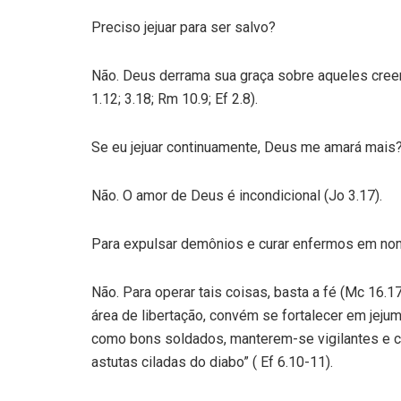
Preciso jejuar para ser salvo?
Não. Deus derrama sua graça sobre aqueles cre
1.12; 3.18; Rm 10.9; Ef 2.8).
Se eu jejuar continuamente, Deus me amará mais
Não. O amor de Deus é incondicional (Jo 3.17).
Para expulsar demônios e curar enfermos em nom
Não. Para operar tais coisas, basta a fé (Mc 16.
área de libertação, convém se fortalecer em jeju
como bons soldados, manterem-se vigilantes e ca
astutas ciladas do diabo” ( Ef 6.10-11).