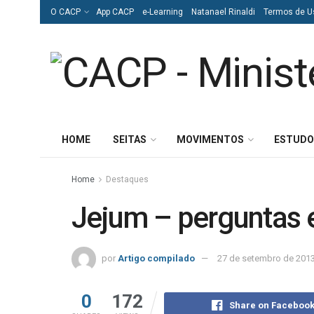
O CACP
App CACP
e-Learning
Natanael Rinaldi
Termos de U
HOME
SEITAS
MOVIMENTOS
ESTUDO
Home
Destaques
Jejum – perguntas 
por
Artigo compilado
27 de setembro de 201
0
172
Share on Faceboo