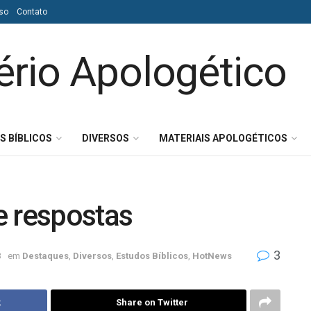
so
Contato
S BÍBLICOS
DIVERSOS
MATERIAIS APOLOGÉTICOS
e respostas
3
3
em
Destaques
,
Diversos
,
Estudos Bíblicos
,
HotNews
k
Share on Twitter