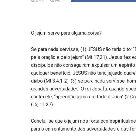
SHARES
VIEWS
O jejum serve para alguma coisa?
Se para nada servisse, (1) JESUS não teria dito:
pela oração e pelo jejum” (Mt 17.21). Jesus fez 
discípulos não conseguiram expulsar um espírito 
qualquer benefício, JESUS não teria jejuado quar
diabo (Mt 3.4.1-2); (3) se para nada servisse, ho
grandes adversidades. O rei Josafá, quando soub
contra ele, “apregoou jejum em todo o Judá” (2 Crô
6.5; 11.27).
Conclui-se que o jejum nos fortalece espiritual
para o enfrentamento das adversidades e das for