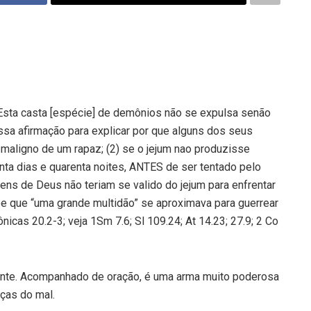
 “Esta casta [espécie] de demônios não se expulsa senão
essa afirmação para explicar por que alguns dos seus
maligno de um rapaz; (2) se o jejum nao produzisse
enta dias e quarenta noites, ANTES de ser tentado pelo
mens de Deus não teriam se valido do jejum para enfrentar
e que “uma grande multidão” se aproximava para guerrear
nicas 20.2-3; veja 1Sm 7.6; Sl 109.24; At 14.23; 27.9; 2 Co
mente. Acompanhado de oração, é uma arma muito poderosa
ças do mal.