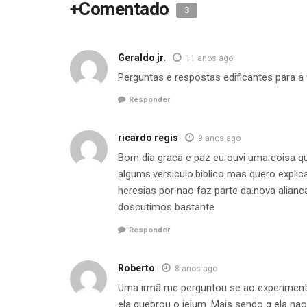
+Comentado
3
Geraldo jr.
11 anos ago
Perguntas e respostas edificantes para a 
Responder
ricardo regis
9 anos ago
Bom dia graca e paz eu ouvi uma coisa que
algums.versiculo.biblico mas quero explic
heresias por nao faz parte da.nova alian
doscutimos bastante
Responder
Roberto
8 anos ago
Uma irmã me perguntou se ao experiment
ela quebrou o jejum. Mais sendo q ela nao