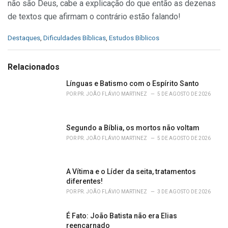
não são Deus, cabe a explicação do que então as dezenas
de textos que afirmam o contrário estão falando!
C
Destaques
,
Dificuldades Bíblicas
,
Estudos Bíblicos
a
t
e
Relacionados
g
o
Línguas e Batismo com o Espírito Santo
r
POR
PR. JOÃO FLÁVIO MARTINEZ
5 DE AGOSTO DE 2026
i
e
s
Segundo a Bíblia, os mortos não voltam
:
POR
PR. JOÃO FLÁVIO MARTINEZ
5 DE AGOSTO DE 2026
A Vítima e o Líder da seita, tratamentos
diferentes!
POR
PR. JOÃO FLÁVIO MARTINEZ
3 DE AGOSTO DE 2026
É Fato: João Batista não era Elias
reencarnado