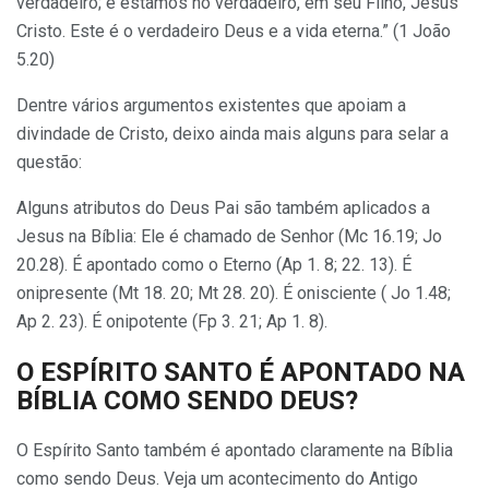
verdadeiro; e estamos no verdadeiro, em seu Filho, Jesus
Cristo. Este é o verdadeiro Deus e a vida eterna.” (1 João
5.20)
Dentre vários argumentos existentes que apoiam a
divindade de Cristo, deixo ainda mais alguns para selar a
questão:
Alguns atributos do Deus Pai são também aplicados a
Jesus na Bíblia: Ele é chamado de Senhor (Mc 16.19; Jo
20.28). É apontado como o Eterno (Ap 1. 8; 22. 13). É
onipresente (Mt 18. 20; Mt 28. 20). É onisciente ( Jo 1.48;
Ap 2. 23). É onipotente (Fp 3. 21; Ap 1. 8).
O ESPÍRITO SANTO É APONTADO NA
BÍBLIA COMO SENDO DEUS?
O Espírito Santo também é apontado claramente na Bíblia
como sendo Deus. Veja um acontecimento do Antigo