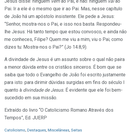
Jesus disse: ninguém
vem
ao Pai, e não: ninguém
vai
ao
Pai. Ir a ele é o mesmo que ir ao Pai. Mas, nesse capítulo
de João há um apóstolo insistente. Ele pede a Jesus:
“Senhor, mostra-nos o Pai, e isso nos basta. Respondeu-
lhe Jesus: Há tanto tempo que estou convosco, e ainda não
me conheces, Filipe? Quem me viu a mim, viu o Pai; como
dizes tu: Mostra-nos o Pai?” (Jo 14.8,9).
A divindade de Jesus é um assunto sobre o qual não paira
a menor dúvida entre os cristãos sinceros. É bom que se
saiba que todo o Evangelho de João foi escrito justamente
para isto: para dirimir dúvidas surgidas em fins do século I
quanto à
divindade de Jesus.
É evidente que ele foi bem-
sucedido em sua missão.
Extraído do livro “O Catolicismo Romano Através dos
Tempos”, Ed. JUERP
C
Catolicismo
,
Destaques
,
Miscelâneas
,
Seitas