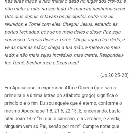
nas suas mãos, e não meter o dedo no lugar dos cravos, e
não meter a mão no seu lado, de maneira nenhuma crerei.
Oito dias depois estavam os discípulos outra vez ali
reunidos, e Tomé com eles. Chegou Jesus, estando as
portas fechadas, pôs-se no meio deles e disse: Paz seja
convosco. Depois disse a Tomé: Chega aqui o teu dedo, e
vê as minhas mãos; chega a tua mão, e mete-a no meu
lado; e não mais sejas incrédulo, mas crente. Respondeu-
lhe Tomé: Senhor meu e Deus meu!
(Jo 20.25-28)
Em Apocalipse, a expressão Alfa e Ômega (que são a
primeira e a última letras do alfabeto grego) significa o
princípio e o fim; Eu sou aquele que é eterno, conforme o
mesmo Apocalipse 1.8; 21.6; 22.13. E, encerrando, basta
citar João 14.6: “Eu sou o caminho, e a verdade, e a vida;
ninguém vem ao Pai, senão por mim”. Cumpre notar que