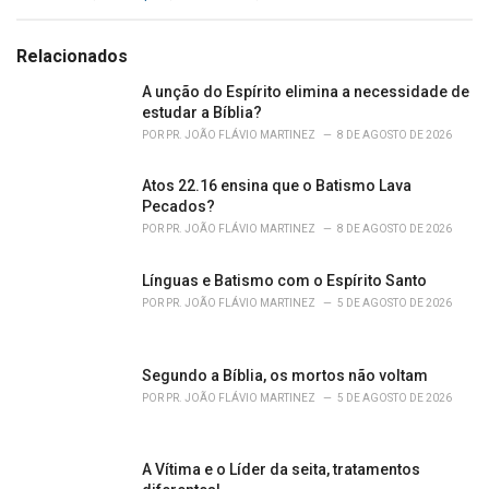
a
t
e
Relacionados
g
o
A unção do Espírito elimina a necessidade de
r
estudar a Bíblia?
i
POR
PR. JOÃO FLÁVIO MARTINEZ
8 DE AGOSTO DE 2026
e
s
Atos 22.16 ensina que o Batismo Lava
:
Pecados?
POR
PR. JOÃO FLÁVIO MARTINEZ
8 DE AGOSTO DE 2026
Línguas e Batismo com o Espírito Santo
POR
PR. JOÃO FLÁVIO MARTINEZ
5 DE AGOSTO DE 2026
Segundo a Bíblia, os mortos não voltam
POR
PR. JOÃO FLÁVIO MARTINEZ
5 DE AGOSTO DE 2026
A Vítima e o Líder da seita, tratamentos