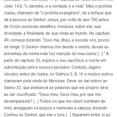
João 14.6, “o caminho, e a verdade, e a vida”. Mas o profeta
Isaías, chamado de “o profeta evangélico”, tal a ênfase que
dá à pessoa do Senhor Jesus, por volta do ano 700 antes
de Cristo escreveu detalhes, minúcias sobre ele, sua
divindade, a finalidade de sua vinda ao mundo. No capítulo
49, começa dizendo: “Ouvi-me, ilhas, e escutai vós, povos
de longe: O Senhor chàmou-me desde o ventre, desde as
entranhas de minha mãe fez menção do meu nome (…).” A
partir do capítulo 53, explica o seu sacrifício e morte em
subs­tituição pelos nossos pecados. Contudo, alguns
séculos antes de Isaías, os Salmos 2, 8, 16 e muitos outros
clamavam pela vinda do Messias. Deve-se dar relevo ao
Salmo 22, que prenuncia as pala­vras que ele próprio diria
ao ser crucificado: “Deus meu. Deus meu, por que me
desamparaste? (…) Todos os que me vêem zombam de
mim, arregaçam os beiços e meneiam a cabeça, dizendo:
Confiou no Senhor; que ele o livre (…) Repartem entre si as