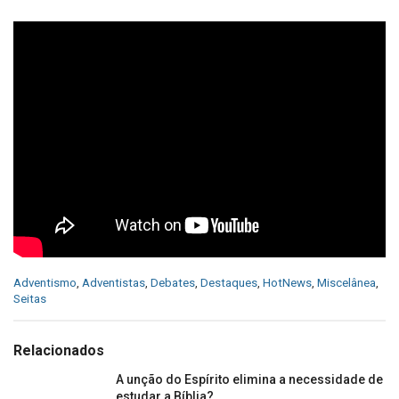
C
Adventismo
,
Adventistas
,
Debates
,
Destaques
,
HotNews
,
Miscelânea
,
a
Seitas
t
e
g
Relacionados
o
r
A unção do Espírito elimina a necessidade de
i
estudar a Bíblia?