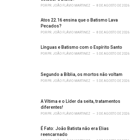
e
POR
PR. JOÃO FLÁVIO MARTINEZ
8 DE AGOSTO DE 2026
s
:
Atos 22.16 ensina que o Batismo Lava
Pecados?
POR
PR. JOÃO FLÁVIO MARTINEZ
8 DE AGOSTO DE 2026
Línguas e Batismo com o Espírito Santo
POR
PR. JOÃO FLÁVIO MARTINEZ
5 DE AGOSTO DE 2026
Segundo a Bíblia, os mortos não voltam
POR
PR. JOÃO FLÁVIO MARTINEZ
5 DE AGOSTO DE 2026
A Vítima e o Líder da seita, tratamentos
diferentes!
POR
PR. JOÃO FLÁVIO MARTINEZ
3 DE AGOSTO DE 2026
É Fato: João Batista não era Elias
reencarnado