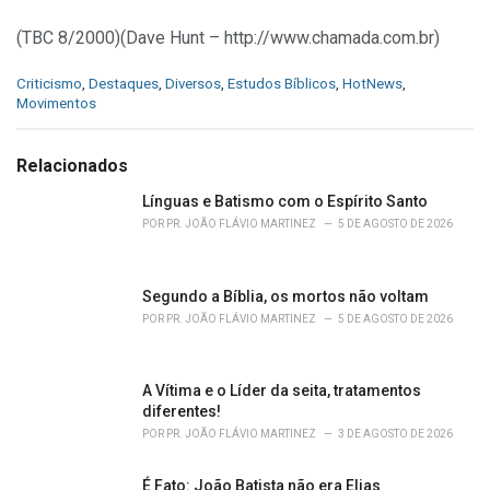
(TBC 8/2000)(Dave Hunt – http://www.chamada.com.br)
C
Criticismo
,
Destaques
,
Diversos
,
Estudos Bíblicos
,
HotNews
,
a
Movimentos
t
e
g
Relacionados
o
r
Línguas e Batismo com o Espírito Santo
i
POR
PR. JOÃO FLÁVIO MARTINEZ
5 DE AGOSTO DE 2026
e
s
:
Segundo a Bíblia, os mortos não voltam
POR
PR. JOÃO FLÁVIO MARTINEZ
5 DE AGOSTO DE 2026
A Vítima e o Líder da seita, tratamentos
diferentes!
POR
PR. JOÃO FLÁVIO MARTINEZ
3 DE AGOSTO DE 2026
É Fato: João Batista não era Elias