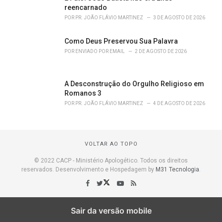
reencarnado
POR
PR. JOÃO FLÁVIO MARTINEZ
3 DE AGOSTO DE 2026
Como Deus Preservou Sua Palavra
POR
ENVIADO POR EMAIL
2 DE AGOSTO DE 2026
A Desconstrução do Orgulho Religioso em
Romanos 3
POR
PR. JOÃO FLÁVIO MARTINEZ
4 DE AGOSTO DE 2026
VOLTAR AO TOPO
© 2022 CACP - Ministério Apologético. Todos os direitos
reservados. Desenvolvimento e Hospedagem by
M31 Tecnologia
.
Sair da versão mobile