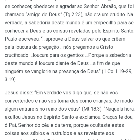
se conhecer, obedecer e agradar ao Senhor. Abraão, que foi
chamado “amigo de Deus” (Tg 2.23), não era um erudito. Na
verdade, a sabedoria deste mundo é um empecilho para se
conhecer a Deus e as coisas reveladas pelo Espírito Santo.
Paulo escreveu: “…aprouve a Deus salvar os que crêem
pela loucura da pregação …nós pregamos a Cristo
crucificado …loucura para os gentios …Porque a sabedoria
deste mundo é loucura diante de Deus …a fim de que
ninguém se vanglorie na presença de Deus” (1 Co 1.19-29;
3.19).
Jesus disse: “Em verdade vos digo que, se não vos
converterdes e não vos tornardes como crianças, de modo
algum entrareis no reino dos céus” (Mt 18.3). “Naquela hora,
exultou Jesus no Espírito Santo e exclamou: Graças te dou,
ó Pai, Senhor do céu e da terra, porque ocultaste estas
coisas aos sábios e instruídos e as revelaste aos