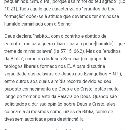
pequeninos. Sim, ó Pai, porque assim foi do teu agrado” (Lc
10.21). Tudo aquilo que caracteriza os “eruditos de boa
formação” opõe-se à atitude que devemos ter em nossa
humilde caminhada com o Senhor.
Deus declara: “habito… com o contrito e abatido de
espírito… eis para quem olharei: para o pobre[humilde] …que
treme da minha palavra” (Is 57.15; 66.2). Mas os “eruditos
da Bíblia”, como os doJesus Seminar (um grupo de
teólogos liberais formado nos EUA para discutir a
veracidade das palavras de Jesus nos Evangelhos – N.T.),
entre outros aos quais a mídia recorre devido ao seu
suposto conhecimento de Deus e de Cristo, estão muito
longe de tremer diante da Palavra de Deus. Quando são
solicitados a dar sua opinião sobre Deus e Cristo, eles
colocam a si mesmos como juízes da Bíblia, como se
tivessem autoridade para destrinchá-la.