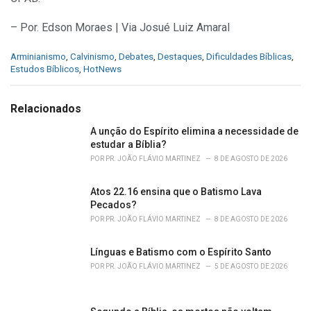
– Por. Edson Moraes | Via Josué Luiz Amaral
C
Arminianismo
,
Calvinismo
,
Debates
,
Destaques
,
Dificuldades Bíblicas
,
a
Estudos Bíblicos
,
HotNews
t
e
g
Relacionados
o
r
A unção do Espírito elimina a necessidade de
i
estudar a Bíblia?
e
POR
PR. JOÃO FLÁVIO MARTINEZ
8 DE AGOSTO DE 2026
s
:
Atos 22.16 ensina que o Batismo Lava
Pecados?
POR
PR. JOÃO FLÁVIO MARTINEZ
8 DE AGOSTO DE 2026
Línguas e Batismo com o Espírito Santo
POR
PR. JOÃO FLÁVIO MARTINEZ
5 DE AGOSTO DE 2026