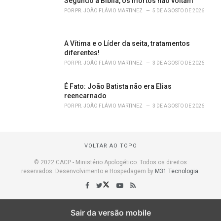
Segundo a Bíblia, os mortos não voltam
POR
PR. JOÃO FLÁVIO MARTINEZ
5 DE AGOSTO DE 2026
A Vítima e o Líder da seita, tratamentos
diferentes!
POR
PR. JOÃO FLÁVIO MARTINEZ
3 DE AGOSTO DE 2026
É Fato: João Batista não era Elias
reencarnado
POR
PR. JOÃO FLÁVIO MARTINEZ
3 DE AGOSTO DE 2026
VOLTAR AO TOPO
© 2022 CACP - Ministério Apologético. Todos os direitos
reservados. Desenvolvimento e Hospedagem by
M31 Tecnologia
.
Sair da versão mobile