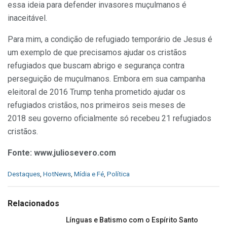
essa ideia para defender invasores muçulmanos é
inaceitável.
Para mim, a condição de refugiado temporário de Jesus é
um exemplo de que precisamos ajudar os cristãos
refugiados que buscam abrigo e segurança contra
perseguição de muçulmanos. Embora em sua campanha
eleitoral de 2016 Trump tenha prometido ajudar os
refugiados cristãos, nos primeiros seis meses de
2018 seu governo oficialmente só recebeu 21 refugiados
cristãos.
Fonte: www.juliosevero.com
C
Destaques
,
HotNews
,
Mídia e Fé
,
Política
a
t
e
Relacionados
g
o
Línguas e Batismo com o Espírito Santo