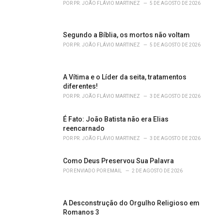
r
POR
PR. JOÃO FLÁVIO MARTINEZ
5 DE AGOSTO DE 2026
i
e
s
Segundo a Bíblia, os mortos não voltam
:
POR
PR. JOÃO FLÁVIO MARTINEZ
5 DE AGOSTO DE 2026
A Vítima e o Líder da seita, tratamentos
diferentes!
POR
PR. JOÃO FLÁVIO MARTINEZ
3 DE AGOSTO DE 2026
É Fato: João Batista não era Elias
reencarnado
POR
PR. JOÃO FLÁVIO MARTINEZ
3 DE AGOSTO DE 2026
Como Deus Preservou Sua Palavra
POR
ENVIADO POR EMAIL
2 DE AGOSTO DE 2026
A Desconstrução do Orgulho Religioso em
Romanos 3