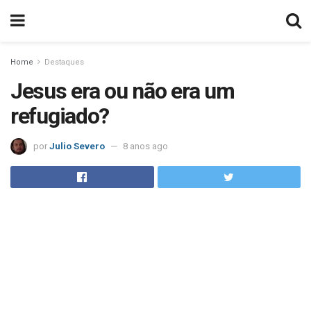
Home
Destaques
Jesus era ou não era um
refugiado?
por
Julio Severo
8 anos ago