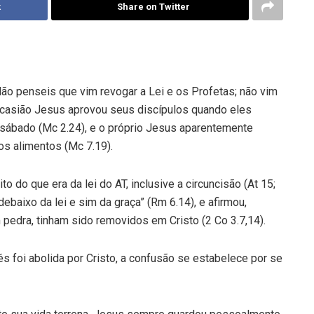
k
Share on Twitter
o penseis que vim revogar a Lei e os Profetas; não vim
a ocasião Jesus aprovou seus discípulos quando eles
o sábado (Mc 2.24), e o próprio Jesus aparentemente
 os alimentos (Mc 7.19).
 do que era da lei do AT, inclusive a circuncisão (At 15;
 debaixo da lei e sim da graça” (Rm 6.14), e afirmou,
dra, tinham sido removidos em Cristo (2 Co 3.7,14).
foi abolida por Cristo, a confusão se estabelece por se