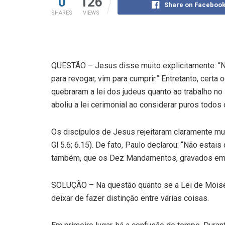
0
126
Share on Faceboo
SHARES
VIEWS
QUESTÃO – Jesus disse muito explicitamente: “Nã
para revogar, vim para cumprir.” Entretanto, cert
quebraram a lei dos judeus quanto ao trabalho n
aboliu a lei cerimonial ao considerar puros todos
Os discípulos de Jesus rejeitaram claramente muito
Gl 5.6; 6.15). De fato, Paulo declarou: “Não estais
também, que os Dez Mandamentos, gravados em pe
SOLUÇÃO – Na questão quanto se a Lei de Moisés 
deixar de fazer distinção entre várias coisas.