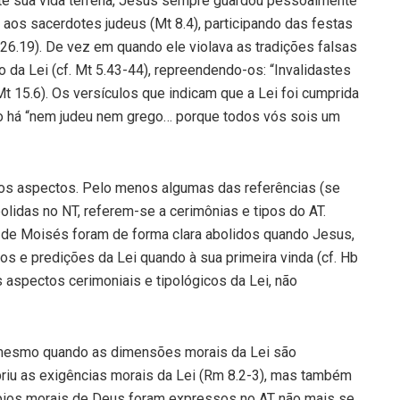
nte sua vida terrena, Jesus sempre guardou pessoalmente
 aos sacerdotes judeus (Mt 8.4), participando das festas
 26.19). De vez em quando ele violava as tradições falsas
 da Lei (cf. Mt 5.43-44), repreendendo-os: “Invalidastes
t 15.6). Os versículos que indicam que a Lei foi cumprida
ão há “nem judeu nem grego… porque todos vós sois um
tos aspectos. Pelo menos algumas das referências (se
bolidas no NT, referem-se a cerimônias e tipos do AT.
 de Moisés foram de forma clara abolidos quando Jesus,
pos e predições da Lei quando à sua primeira vinda (cf. Hb
 aspectos cerimoniais e tipológicos da Lei, não
, mesmo quando as dimensões morais da Lei são
riu as exigências morais da Lei (Rm 8.2-3), mas também
ncípios morais de Deus foram expressos no AT não mais se