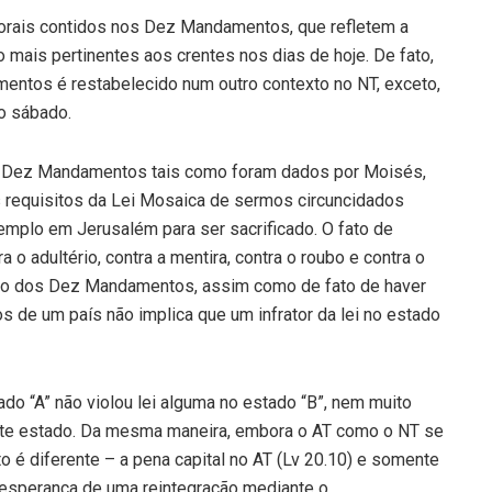
 morais contidos nos Dez Mandamentos, que refletem a
 mais pertinentes aos crentes nos dias de hoje. De fato,
entos é restabelecido num outro contexto no NT, exceto,
no sábado.
s Dez Mandamentos tais como foram dados por Moisés,
equisitos da Lei Mosaica de sermos circuncidados
templo em Jerusalém para ser sacrificado. O fato de
o adultério, contra a mentira, contra o roubo e contra o
xo dos Dez Mandamentos, assim como de fato de haver
s de um país não implica que um infrator da lei no estado
ado “A” não violou lei alguma no estado “B”, nem muito
ste estado. Da mesma maneira, embora o AT como o NT se
to é diferente – a pena capital no AT (Lv 20.10) e somente
 esperança de uma reintegração mediante o