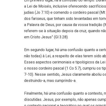
Em primeiro lugar, há a confusão do tempo. Dura
a Lei de Moisés, inclusive oferecendo sacrifícios
judias (Jo 7.10) e comendo o cordeiro pascal (Mt
dos fariseus, que tinham sido levantadas em torno
a Palavra de Deus, por causa da vossa tradição (M
referem-se à situação depois da cruz, quando n
em Cristo Jesus” (Gl 3.28).
Em segundo lugar, há uma confusão quanto a cer
não todas) à Lei, a respeito de elas terem sido a
Esses aspectos cerimoniais e tipológicos da Lei
o nosso cordeiro pascal (1 Co 5.7), cumpriu os ti
7-10). Nesse sentido, Jesus claramente aboliu os
destruindo-a, mas cumprindo-a.
Finalmente, há uma confusão quanto a contexto
discutidas. Jesus, por exemplo, não apenas cump
o contexto nacional e teocrático no qual os pri