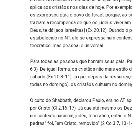
aplica aos cristãos nos dias de hoje. Por exe
os expressou para o povo de Israel, porque, a
traziam a recompensa de que os judeus viveriam um
Deus, te dá [aos israelitas] (Êx 20.12). Quando 
estabelecido no NT, ele se expressa num contexto
teocrático, mas pessoal e universal.
Para todas as pessoas que honram seus pais, Paul
6.3). De igual forma, os cristãos não mais estã
sábado (Êx 20.8-11), já que, depois da ressurrei
todas no domingo), os cristãos cultuam no doming
O culto do Shabbath, declarou Paulo, era no AT a
por Cristo (Cl 2.16-17). Já que até mesmo os D
um contexto nacional, judeu, teocrático, então o
pedras” foi, “em Cristo, removido” (2 Co 3.7, 13-14