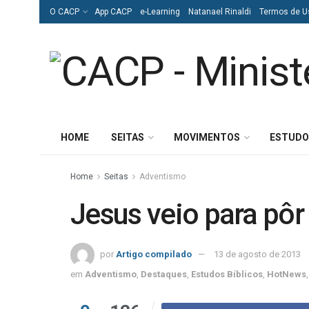
O CACP
App CACP
e-Learning
Natanael Rinaldi
Termos de U
HOME
SEITAS
MOVIMENTOS
ESTUDO
Home
Seitas
Adventismo
Jesus veio para pôr
por
Artigo compilado
13 de agosto de 2013
em
Adventismo
,
Destaques
,
Estudos Bíblicos
,
HotNews