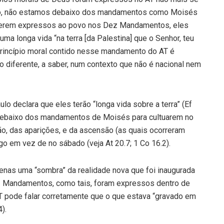
mplo, não estamos debaixo dos mandamentos como Moisés
o serem expressos ao povo nos Dez Mandamentos, eles
a longa vida “na terra [da Palestina] que o Senhor, teu
o princípio moral contido nesse mandamento do AT é
 diferente, a saber, num contexto que não é nacional nem
o declara que eles terão “longa vida sobre a terra” (Ef
o debaixo dos mandamentos de Moisés para cultuarem no
ção, das aparições, e da ascensão (as quais ocorreram
o em vez de no sábado (veja At 20.7; 1 Co 16.2).
penas uma “sombra” da realidade nova que foi inaugurada
ez Mandamentos, como tais, foram expressos dentro de
 NT pode falar corretamente que o que estava “gravado em
).