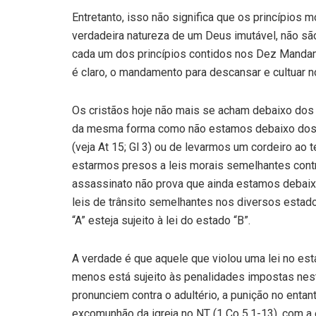
Entretanto, isso não significa que os princípios
verdadeira natureza de um Deus imutável, não são
cada um dos princípios contidos nos Dez Mandam
é claro, o mandamento para descansar e cultuar 
Os cristãos hoje não mais se acham debaixo do
da mesma forma como não estamos debaixo dos r
(veja At 15; Gl 3) ou de levarmos um cordeiro ao 
estarmos presos a leis morais semelhantes contra 
assassinato não prova que ainda estamos debai
leis de trânsito semelhantes nos diversos estado
“A” esteja sujeito à lei do estado “B”.
A verdade é que aquele que violou uma lei no est
menos está sujeito às penalidades impostas ne
pronunciem contra o adultério, a punição no entan
excomunhão da igreja no NT (1 Co 5.1-13), com a