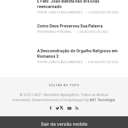
É Fato: João Batista não era Elias
reencarnado
POR
PR. JOÃO FLÁVIO MARTINEZ
3 DE AGOSTO DE 2026
Como Deus Preservou Sua Palavra
POR
ENVIADO POR EMAIL
2 DE AGOSTO DE 2026
A Desconstrução do Orgulho Religioso em
Romanos 3
POR
PR. JOÃO FLÁVIO MARTINEZ
4 DE AGOSTO DE 2026
VOLTAR AO TOPO
© 2022 CACP - Ministério Apologético. Todos os direitos
reservados. Desenvolvimento e Hospedagem by
M31 Tecnologia
.
Sair da versão mobile