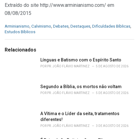
Extraído do site http://www.arminianismo.com/ em
08/08/2015
C
Arminianismo
,
Calvinismo
,
Debates
,
Destaques
,
Dificuldades Bíblicas
,
a
Estudos Bíblicos
t
e
g
Relacionados
o
r
Línguas e Batismo com o Espírito Santo
i
POR
PR. JOÃO FLÁVIO MARTINEZ
5 DE AGOSTO DE 2026
e
s
:
Segundo a Bíblia, os mortos não voltam
POR
PR. JOÃO FLÁVIO MARTINEZ
5 DE AGOSTO DE 2026
A Vítima e o Líder da seita, tratamentos
diferentes!
POR
PR. JOÃO FLÁVIO MARTINEZ
3 DE AGOSTO DE 2026