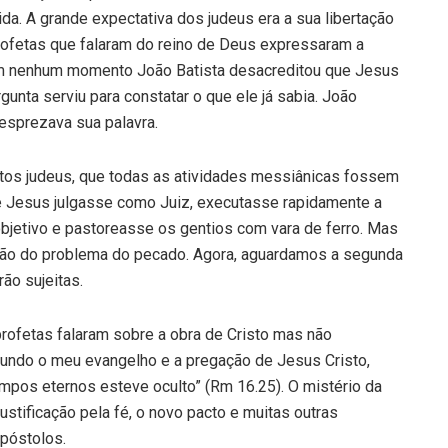
. A grande expectativa dos judeus era a sua libertação
profetas que falaram do reino de Deus expressaram a
 Em nenhum momento João Batista desacreditou que Jesus
unta serviu para constatar o que ele já sabia. João
esprezava sua palavra.
tos judeus, que todas as atividades messiânicas fossem
e Jesus julgasse como Juiz, executasse rapidamente a
 objetivo e pastoreasse os gentios com vara de ferro. Mas
ção do problema do pecado. Agora, aguardamos a segunda
ão sujeitas.
rofetas falaram sobre a obra de Cristo mas não
gundo o meu evangelho e a pregação de Jesus Cristo,
mpos eternos esteve oculto” (Rm 16.25). O mistério da
justificação pela fé, o novo pacto e muitas outras
apóstolos.