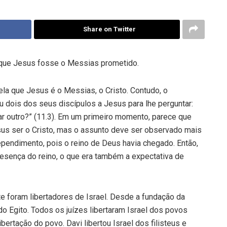
Share on Twitter
que Jesus fosse o Messias prometido.
ela que Jesus é o Messias, o Cristo. Contudo, o
u dois dos seus discípulos a Jesus para lhe perguntar:
ar outro?” (11.3). Em um primeiro momento, parece que
esus ser o Cristo, mas o assunto deve ser observado mais
ependimento, pois o reino de Deus havia chegado. Então,
resença do reino, o que era também a expectativa de
 foram libertadores de Israel. Desde a fundação da
do Egito. Todos os juízes libertaram Israel dos povos
ertação do povo. Davi libertou Israel dos filisteus e