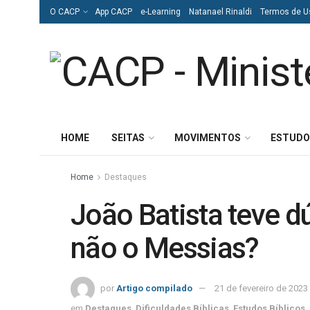
O CACP
App CACP
e-Learning
Natanael Rinaldi
Termos de U
HOME
SEITAS
MOVIMENTOS
ESTUDO
Home
Destaques
João Batista teve d
não o Messias?
por
Artigo compilado
21 de fevereiro de 2023
em
Destaques
,
Dificuldades Bíblicas
,
Estudos Bíblicos