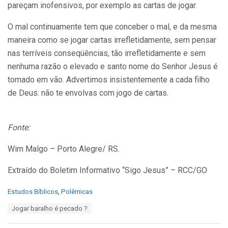
pareçam inofensivos, por exemplo as cartas de jogar.
O mal continuamente tem que conceber o mal, e da mesma
maneira como se jogar cartas irrefletidamente, sem pensar
nas terríveis conseqüências, tão irrefletidamente e sem
nenhuma razão o elevado e santo nome do Senhor Jesus é
tomado em vão. Advertimos insistentemente a cada filho
de Deus: não te envolvas com jogo de cartas.
Fonte:
Wim Malgo – Porto Alegre/ RS.
Extraído do Boletim Informativo “Sigo Jesus” – RCC/GO
C
Estudos Bíblicos
,
Polêmicas
a
T
Jogar baralho é pecado ?
t
a
e
g
g