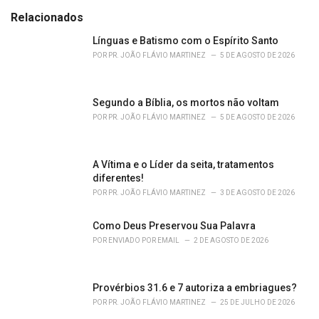
s
o
Relacionados
:
r
i
Línguas e Batismo com o Espírito Santo
e
POR
PR. JOÃO FLÁVIO MARTINEZ
5 DE AGOSTO DE 2026
s
:
Segundo a Bíblia, os mortos não voltam
POR
PR. JOÃO FLÁVIO MARTINEZ
5 DE AGOSTO DE 2026
A Vítima e o Líder da seita, tratamentos
diferentes!
POR
PR. JOÃO FLÁVIO MARTINEZ
3 DE AGOSTO DE 2026
Como Deus Preservou Sua Palavra
POR
ENVIADO POR EMAIL
2 DE AGOSTO DE 2026
Provérbios 31.6 e 7 autoriza a embriagues?
POR
PR. JOÃO FLÁVIO MARTINEZ
25 DE JULHO DE 2026