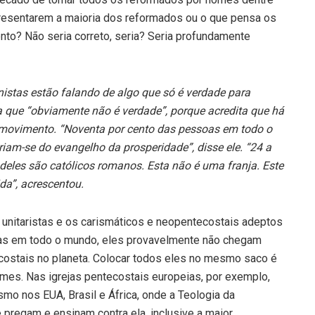
resentarem a maioria dos reformados ou o que pensa os
to? Não seria correto, seria? Seria profundamente
istas estão falando de algo que só é verdade para
ma que “obviamente não é verdade”, porque acredita que há
 movimento. “Noventa por cento das pessoas em todo o
am-se do evangelho da prosperidade”, disse ele. “24 a
deles são católicos romanos. Esta não é uma franja. Este
da”, acrescentou.
 unitaristas e os carismáticos e neopentecostais adeptos
ias em todo o mundo, eles provavelmente não chegam
ostais no planeta. Colocar todos eles no mesmo saco é
rmes. Nas igrejas pentecostais europeias, por exemplo,
mo nos EUA, Brasil e África, onde a Teologia da
 pregam e ensinam contra ela, inclusive a maior