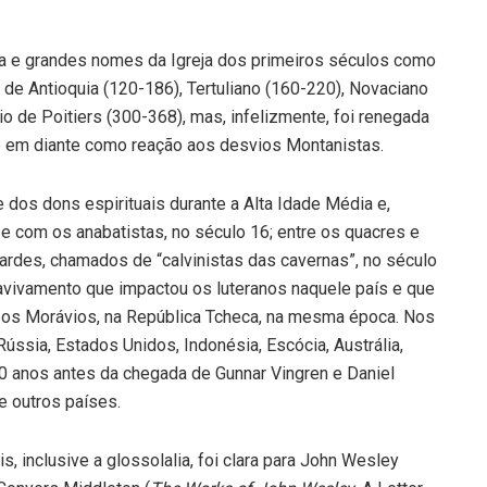
eja e grandes nomes da Igreja dos primeiros séculos como
o de Antioquia (120-186), Tertuliano (160-220), Novaciano
o de Poitiers (300-368), mas, infelizmente, foi renegada
lo em diante como reação aos desvios Montanistas.
dos dons espirituais durante a Alta Idade Média e,
 e com os anabatistas, no século 16; entre os quacres e
sardes, chamados de “calvinistas das cavernas”, no século
 avivamento que impactou os luteranos naquele país e que
e os Morávios, na República Tcheca, na mesma época. Nos
 Rússia, Estados Unidos, Indonésia, Escócia, Austrália,
 30 anos antes da chegada de Gunnar Vingren e Daniel
e outros países.
 inclusive a glossolalia, foi clara para John Wesley