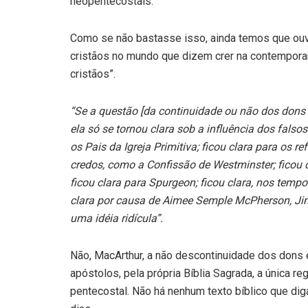
neopentecostais.
Como se não bastasse isso, ainda temos que ouvi
cristãos no mundo que dizem crer na contemporan
cristãos”.
“Se a questão [da continuidade ou não dos dons 
ela só se tornou clara sob a influência dos falso
os Pais da Igreja Primitiva; ficou clara para os r
credos, como a Confissão de Westminster; ficou 
ficou clara para Spurgeon; ficou clara, nos temp
clara por causa de Aimee Semple McPherson, Ji
uma idéia ridícula”.
Não, MacArthur, a não descontinuidade dos dons e
apóstolos, pela própria Bíblia Sagrada, a única r
pentecostal. Não há nenhum texto bíblico que di