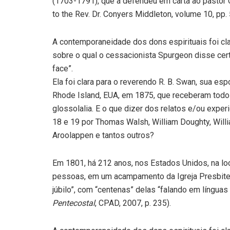
(1703-1791), que a defendeu em carta ao pastor 
to the Rev. Dr. Conyers Middleton, volume 10, pp. 
A contemporaneidade dos dons espirituais foi clar
sobre o qual o cessacionista Spurgeon disse ce
face”.
Ela foi clara para o reverendo R. B. Swan, sua e
Rhode Island, EUA, em 1875, que receberam todo
glossolalia. E o que dizer dos relatos e/ou exper
18 e 19 por Thomas Walsh, William Doughty, Willia
Aroolappen e tantos outros?
Em 1801, há 212 anos, nos Estados Unidos, na loc
pessoas, em um acampamento da Igreja Presbite
júbilo”, com “centenas” delas “falando em línguas
Pentecostal
, CPAD, 2007, p. 235).