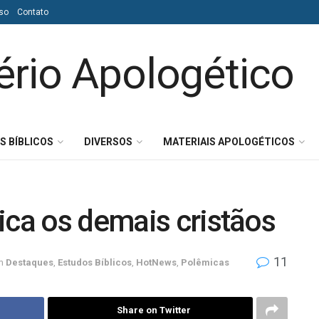
so
Contato
S BÍBLICOS
DIVERSOS
MATERIAIS APOLOGÉTICOS
ica os demais cristãos
11
m
Destaques
,
Estudos Bíblicos
,
HotNews
,
Polêmicas
Share on Twitter