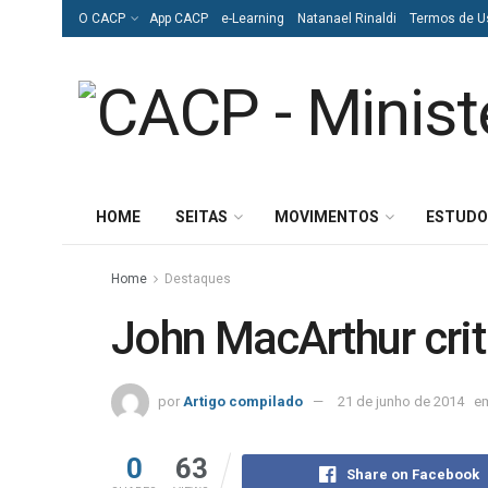
O CACP
App CACP
e-Learning
Natanael Rinaldi
Termos de U
HOME
SEITAS
MOVIMENTOS
ESTUDO
Home
Destaques
John MacArthur crit
por
Artigo compilado
21 de junho de 2014
e
0
63
Share on Facebook