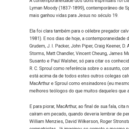
A contemporaneidade dos dons espirituais foi cla
Lyman Moody (1837-1899), contemporâneo de Spu
mais ganhou vidas para Jesus no século 19.
Ela foi clara também para o célebre pregador cal
1981). E nos dias de hoje, a contemporaneidade d
Grudem, J. I. Packer, John Piper, Craig Keener, D. 
Storms, Matt Chandler, Vincent Cheung, James Mac
Susanto e Paul Walsher, só para citar os conheci
R. C. Sproul como referência sobre o assunto, co
está acima da de todos estes outros colegas cal
MacArthur e Sproul como ensinadores (eu mesmo 
melhores teólogos do que muitos daqueles que a
E para piorar, MacArthur, ao final de sua fala, c
caíram em pecado, quando deveria lembrar de pen
William Menzies, David Wilkerson, Roger Stronst
compatriotas. Já imaginou se cometo o mesmo p