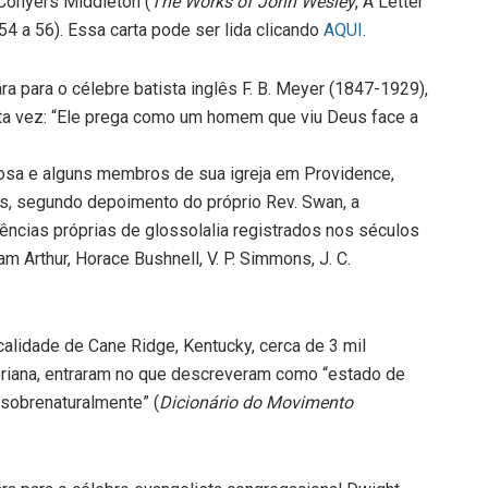
Conyers Middleton (
The Works of John Wesley
, A Letter
54 a 56). Essa carta pode ser lida clicando
AQUI
.
a para o célebre batista inglês F. B. Meyer (1847-1929),
rta vez: “Ele prega como um homem que viu Deus face a
sposa e alguns membros de sua igreja em Providence,
s, segundo depoimento do próprio Rev. Swan, a
iências próprias de glossolalia registrados nos séculos
m Arthur, Horace Bushnell, V. P. Simmons, J. C.
alidade de Cane Ridge, Kentucky, cerca de 3 mil
riana, entraram no que descreveram como “estado de
 sobrenaturalmente” (
Dicionário do Movimento