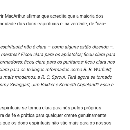
r MacArthur afirmar que acredita que a maioria dos
eidade dos dons espirituais é, na verdade, de “não-
espirituais] não é clara – como alguns estão dizendo –,
s mestres? Ficou clara para os apóstolos; ficou clara para
eformadores; ficou clara para os puritanos; ficou clara nos
clara para os teólogos reformados como B. B. Warfield;
os mais modernos, a R. C. Sproul. Terá agora se tornado
mmy Swaggart, Jim Bakker e Kenneth Copeland? Essa é
spirituais se tornou clara para nós pelos próprios
egra de fé e prática para qualquer crente genuinamente
ga que os dons espirituais não são mais para os nossos