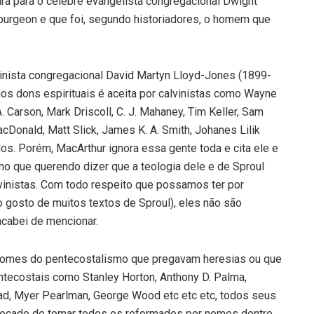
ra para o célebre evangelista congregacional Dwight
rgeon e que foi, segundo historiadores, o homem que
vinista congregacional David Martyn Lloyd-Jones (1899-
os dons espirituais é aceita por calvinistas como Wayne
A. Carson, Mark Driscoll, C. J. Mahaney, Tim Keller, Sam
Donald, Matt Slick, James K. A. Smith, Johanes Lilik
dos. Porém, MacArthur ignora essa gente toda e cita ele e
mo que querendo dizer que a teologia dele e de Sproul
vinistas. Com todo respeito que possamos ter por
gosto de muitos textos de Sproul), eles não são
cabei de mencionar.
ita nomes do pentecostalismo que pregavam heresias ou que
tecostais como Stanley Horton, Anthony D. Palma,
ad, Myer Pearlman, George Wood etc etc etc, todos seus
ecado de tomar todos os reformados por nomes dentre