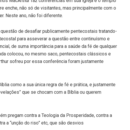
s anos MacArthur faz conferências em sua igreja e o templo
e enche, não só de visitantes, mas principalmente com o
r. Neste ano, não foi diferente.
questão de desafiar publicamente pentecostais tratando-
tecostal para asseverar a questão entre continuísmo e
cial, de suma importância para a saúde da fé de qualquer
inda colocou, no mesmo saco, pentecostais clássicos e
rthur sofreu por essa conferência foram justamente
íblia como a sua única regra de fé e prática, e justamente
evelações” que se chocam com a Bíblia ou querem
ém pregam contra a Teologia da Prosperidade, contra a
ntra a “unção do riso” etc, que são desvios