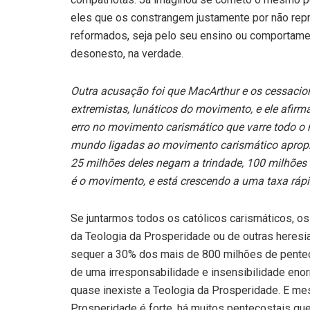
eles que os constrangem justamente por não rep
reformados, seja pelo seu ensino ou comportamen
desonesto, na verdade.
Outra acusação foi que MacArthur e os cessacion
extremistas, lunáticos do movimento, e ele afir
erro no movimento carismático que varre todo o
mundo ligadas ao movimento carismático apropri
25 milhões deles negam a trindade, 100 milhões 
é o movimento, e está crescendo a uma taxa rápi
Se juntarmos todos os católicos carismáticos, os
da Teologia da Prosperidade ou de outras heres
sequer a 30% dos mais de 800 milhões de pentec
de uma irresponsabilidade e insensibilidade eno
quase inexiste a Teologia da Prosperidade. E mes
Prosperidade é forte, há muitos pentecostais que