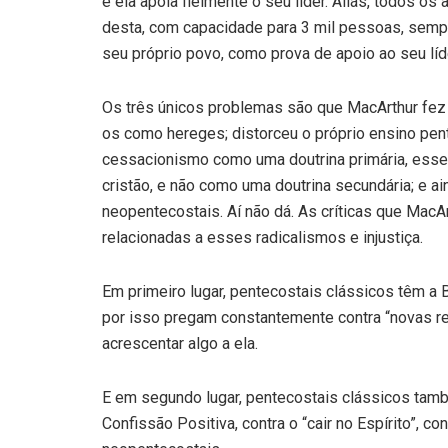
e ela apóia fielmente o seu líder. Aliás, todos o
desta, com capacidade para 3 mil pessoas, sempr
seu próprio povo, como prova de apoio ao seu líde
Os três únicos problemas são que MacArthur fez 
os como hereges; distorceu o próprio ensino pen
cessacionismo como uma doutrina primária, essen
cristão, e não como uma doutrina secundária; e a
neopentecostais. Aí não dá. As críticas que MacA
relacionadas a esses radicalismos e injustiça.
Em primeiro lugar, pentecostais clássicos têm a B
por isso pregam constantemente contra “novas r
acrescentar algo a ela.
E em segundo lugar, pentecostais clássicos tamb
Confissão Positiva, contra o “cair no Espírito”, co