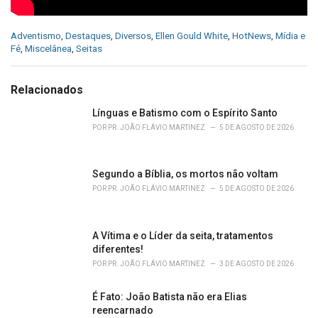
C
Adventismo
,
Destaques
,
Diversos
,
Ellen Gould White
,
HotNews
,
Mídia e
a
Fé
,
Miscelânea
,
Seitas
t
e
g
Relacionados
o
r
Línguas e Batismo com o Espírito Santo
i
POR
PR. JOÃO FLÁVIO MARTINEZ
5 DE AGOSTO DE 2026
e
s
:
Segundo a Bíblia, os mortos não voltam
POR
PR. JOÃO FLÁVIO MARTINEZ
5 DE AGOSTO DE 2026
A Vítima e o Líder da seita, tratamentos
diferentes!
POR
PR. JOÃO FLÁVIO MARTINEZ
3 DE AGOSTO DE 2026
É Fato: João Batista não era Elias
reencarnado