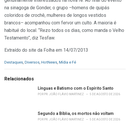
genuinamente interessados na nova fé. Ao final do evento
na sinagoga de Gonder, o grupo –homens de quipás
coloridos de crochê, mulheres de longos vestidos
brancos– acompanhou com fervor um culto. A maioria é
habitué do local. “Rezo todos os dias, como manda o Velho
Testamento”, diz Tesfaw.
Extraído do site da Folha em 14/07/2013
C
Destaques
,
Diversos
,
HotNews
,
Mídia e Fé
a
t
e
Relacionados
g
o
Línguas e Batismo com o Espírito Santo
r
POR
PR. JOÃO FLÁVIO MARTINEZ
5 DE AGOSTO DE 2026
i
e
s
Segundo a Bíblia, os mortos não voltam
:
POR
PR. JOÃO FLÁVIO MARTINEZ
5 DE AGOSTO DE 2026