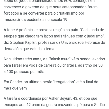
apoio de judeus endinheirados nos EUA, conseguiram
convencer o governo de que seus antepassados foram
forçados a se converter para o cristianismo por
missionários ocidentais no século 19.
A tese é polêmica e provoca reação no país. “Cada onda de
etíopes que chega tem laços mais tênues com o judaísmo”,
diz Stephen Kaplan, professor da Universidade Hebraica de
Jerusalém que estuda o tema.
Nos últimos três anos, os “falash mura” vêm sendo levados
para Israel em voos de carreira ou charters, ao ritmo de 50
a 100 pessoas por mês.
Em Gonder, os últimos serão “resgatados” até o final do
mês que vem.
A tarefa é coordenada por Asher Seyum, 43, etíope que
escapou aos 12 anos da guerra cruzando a pé para o Sudão