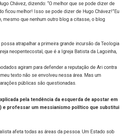
Hugo Chávez, dizendo: “O melhor que se pode dizer de
do ficou melhor! Isso se pode dizer de Hugo Chávez!”Eu
e, mesmo que nenhum outro blog a citasse, o blog
ossa atrapalhar a primeira grande incursão da Teologia
reja neopentecostal, que é a Igreja Batista da Lagoinha,
modados agiram para defender a reputação de Ari contra
s meu texto não se envolveu nessa área. Mas um
larações públicas são questionadas.
xplicada pela tendência da esquerda de apostar em
 e professar um messianismo político que substitui
lista afeta todas as áreas da pessoa. Um Estado sob