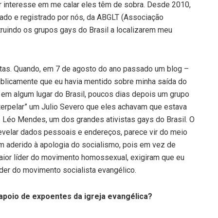
r interesse em me calar eles têm de sobra. Desde 2010,
tado e registrado por nós, da ABGLT (Associação
truindo os grupos gays do Brasil a localizarem meu
tas. Quando, em 7 de agosto do ano passado um blog –
ublicamente que eu havia mentido sobre minha saída do
 em algum lugar do Brasil, poucos dias depois um grupo
nterpelar” um Julio Severo que eles achavam que estava
e Léo Mendes, um dos grandes ativistas gays do Brasil. O
evelar dados pessoais e endereços, parece vir do meio
em aderido à apologia do socialismo, pois em vez de
maior líder do movimento homossexual, exigiram que eu
der do movimento socialista evangélico.
poio de expoentes da igreja evangélica?