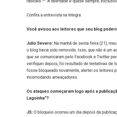
radicais — “A liberdade é quase sempre, exclusiv
Confira a entrevista na íntegra:
Você avisou aos leitores que seu blog poderia
Julio Severo:
Na manhã de sexta-feira (21), meu
o blog havia sido removido. Isso, que não é um a
que se comunicaram pelo Facebook e Twitter perg
verifiquei depois, foi resultado de tentativas d
fosse bloqueado novamente, alertei os leitores p
incomodando ameaçadores.
Os ataques começaram logo após a publicação
Lagoinha”?
JS:
O bloqueio ocorreu um dia depois da publica