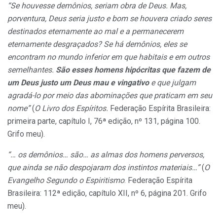
“Se houvesse demônios, seriam obra de Deus. Mas,
porventura, Deus seria justo e bom se houvera criado seres
destinados eternamente ao mal e a permanecerem
eternamente desgraçados? Se há demônios, eles se
encontram no mundo inferior em que habitais e em outros
semelhantes.
São esses homens hipócritas que fazem de
um Deus justo um Deus mau e vingativo
e que julgam
agradá-lo por meio das abominações que praticam em seu
nome”
(
O Livro dos Espíritos.
Federação Espírita Brasileira:
primeira parte, capítulo I, 76ª edição, nº 131, página 100.
Grifo meu).
“… os demônios… são… as almas dos homens perversos,
que ainda se não despojaram dos instintos materiais…”
(
O
Evangelho Segundo o Espiritismo
. Federação Espírita
Brasileira: 112ª edição, capítulo XII, nº 6, página 201. Grifo
meu).