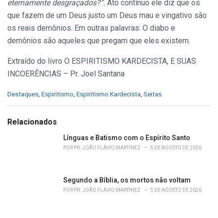
eternamente desgraçados?”.
Ato contínuo ele diz que os
que fazem de um Deus justo um Deus mau e vingativo são
os reais demônios. Em outras palavras: O diabo e
demônios são aqueles que pregam que eles existem.
Extraído do livro O ESPIRITISMO KARDECISTA, E SUAS
INCOERÊNCIAS – Pr. Joel Santana
C
Destaques
,
Espiritismo
,
Espiritismo Kardecista
,
Seitas
a
t
e
Relacionados
g
o
Línguas e Batismo com o Espírito Santo
r
POR
PR. JOÃO FLÁVIO MARTINEZ
5 DE AGOSTO DE 2026
i
e
s
Segundo a Bíblia, os mortos não voltam
:
POR
PR. JOÃO FLÁVIO MARTINEZ
5 DE AGOSTO DE 2026