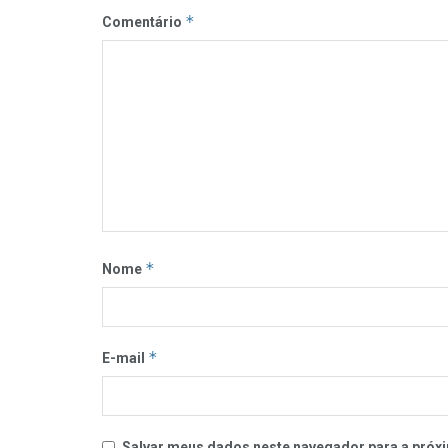
*
Comentário
*
Nome
*
E-mail
Salvar meus dados neste navegador para a próxi