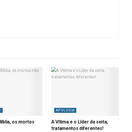
S
APOLOGIA
íblia, os mortos
A Vítima e o Líder da seita,
tratamentos diferentes!