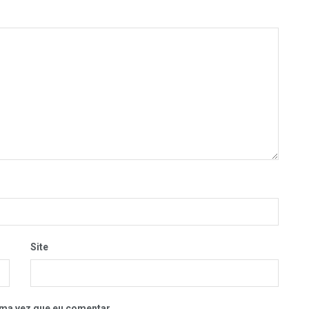
Site
ma vez que eu comentar.