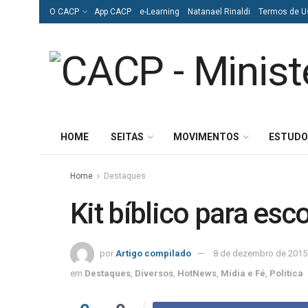
O CACP
App CACP
e-Learning
Natanael Rinaldi
Termos de U
HOME
SEITAS
MOVIMENTOS
ESTUDO
Home
Destaques
Kit bíblico para esc
por
Artigo compilado
8 de dezembro de 2015
em
Destaques
,
Diversos
,
HotNews
,
Mídia e Fé
,
Política