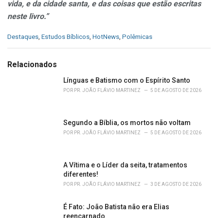
vida, e da cidade santa, e das coisas que estão escritas
neste livro.”
C
Destaques
,
Estudos Bíblicos
,
HotNews
,
Polêmicas
a
t
e
Relacionados
g
o
Línguas e Batismo com o Espírito Santo
r
POR
PR. JOÃO FLÁVIO MARTINEZ
5 DE AGOSTO DE 2026
i
e
s
Segundo a Bíblia, os mortos não voltam
:
POR
PR. JOÃO FLÁVIO MARTINEZ
5 DE AGOSTO DE 2026
A Vítima e o Líder da seita, tratamentos
diferentes!
POR
PR. JOÃO FLÁVIO MARTINEZ
3 DE AGOSTO DE 2026
É Fato: João Batista não era Elias
reencarnado