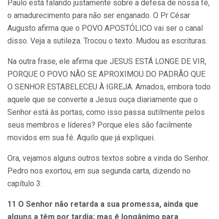
Paulo está falando justamente sobre a defesa de nossa fé,
o amadurecimento para não ser enganado. O Pr César
Augusto afirma que o POVO APOSTÓLICO vai ser o canal
disso. Veja a sutileza. Trocou o texto. Mudou as escrituras.
Na outra frase, ele afirma que JESUS ESTÁ LONGE DE VIR,
PORQUE O POVO NÃO SE APROXIMOU DO PADRÃO QUE
O SENHOR ESTABELECEU À IGREJA. Amados, embora todo
aquele que se converte a Jesus ouça diariamente que o
Senhor está às portas,
como isso passa sutilmente pelos
seus membros e líderes
? Porque eles são facilmente
movidos em sua fé. Aquilo que já expliquei.
Ora, vejamos alguns outros textos sobre a vinda do Senhor.
Pedro nos exortou, em sua segunda carta, dizendo no
capítulo 3:
11 O Senhor não retarda a sua promessa,
ainda que
alguns a têm por tardia
; mas é longânimo para