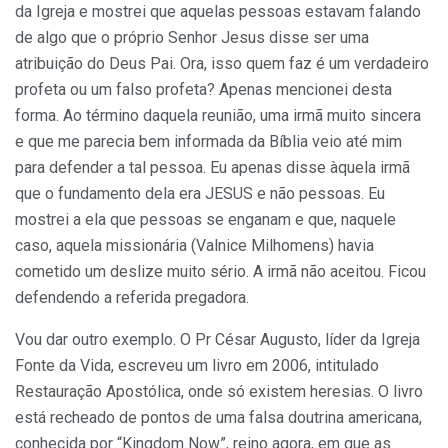
da Igreja e mostrei que aquelas pessoas estavam falando
de algo que o próprio Senhor Jesus disse ser uma
atribuição do Deus Pai. Ora, isso quem faz é um verdadeiro
profeta ou um falso profeta? Apenas mencionei desta
forma. Ao término daquela reunião, uma irmã muito sincera
e que me parecia bem informada da Bíblia veio até mim
para defender a tal pessoa. Eu apenas disse àquela irmã
que o fundamento dela era JESUS e não pessoas. Eu
mostrei a ela que pessoas se enganam e que, naquele
caso, aquela missionária (Valnice Milhomens) havia
cometido um deslize muito sério. A irmã não aceitou. Ficou
defendendo a referida pregadora.
Vou dar outro exemplo. O Pr César Augusto, líder da Igreja
Fonte da Vida, escreveu um livro em 2006, intitulado
Restauração Apostólica, onde só existem heresias. O livro
está recheado de pontos de uma falsa doutrina americana,
conhecida por “Kingdom Now”, reino agora, em que as