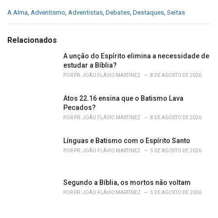
C
A Alma
,
Adventismo
,
Adventistas
,
Debates
,
Destaques
,
Seitas
a
t
e
Relacionados
g
o
A unção do Espírito elimina a necessidade de
r
estudar a Bíblia?
i
POR
PR. JOÃO FLÁVIO MARTINEZ
8 DE AGOSTO DE 2026
e
s
Atos 22.16 ensina que o Batismo Lava
:
Pecados?
POR
PR. JOÃO FLÁVIO MARTINEZ
8 DE AGOSTO DE 2026
Línguas e Batismo com o Espírito Santo
POR
PR. JOÃO FLÁVIO MARTINEZ
5 DE AGOSTO DE 2026
Segundo a Bíblia, os mortos não voltam
POR
PR. JOÃO FLÁVIO MARTINEZ
5 DE AGOSTO DE 2026