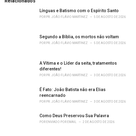
Relacionados
g
o
Línguas e Batismo com o Espírito Santo
r
POR
PR. JOÃO FLÁVIO MARTINEZ
5 DE AGOSTO DE 2026
i
e
s
Segundo a Bíblia, os mortos não voltam
:
POR
PR. JOÃO FLÁVIO MARTINEZ
5 DE AGOSTO DE 2026
A Vítima e o Líder da seita, tratamentos
diferentes!
POR
PR. JOÃO FLÁVIO MARTINEZ
3 DE AGOSTO DE 2026
É Fato: João Batista não era Elias
reencarnado
POR
PR. JOÃO FLÁVIO MARTINEZ
3 DE AGOSTO DE 2026
Como Deus Preservou Sua Palavra
POR
ENVIADO POR EMAIL
2 DE AGOSTO DE 2026