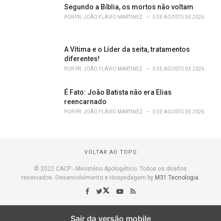
Segundo a Bíblia, os mortos não voltam
POR
PR. JOÃO FLÁVIO MARTINEZ
5 DE AGOSTO DE 2026
A Vítima e o Líder da seita, tratamentos
diferentes!
POR
PR. JOÃO FLÁVIO MARTINEZ
3 DE AGOSTO DE 2026
É Fato: João Batista não era Elias
reencarnado
POR
PR. JOÃO FLÁVIO MARTINEZ
3 DE AGOSTO DE 2026
VOLTAR AO TOPO
© 2022 CACP - Ministério Apologético. Todos os direitos
reservados. Desenvolvimento e Hospedagem by
M31 Tecnologia
.
Sair da versão mobile