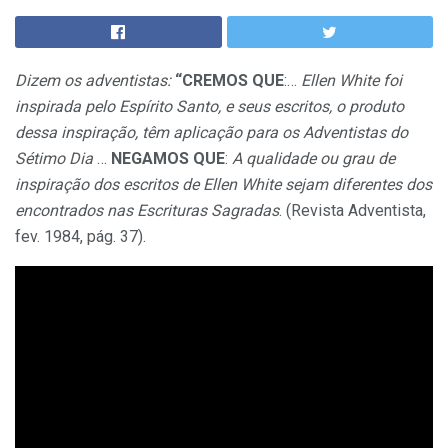
Dizem os adventistas:
“CREMOS QUE
:…
Ellen White foi
inspirada pelo Espírito Santo, e seus escritos, o produto
dessa inspiração, têm aplicação para os Adventistas do
Sétimo Dia
…
NEGAMOS QUE
:
A qualidade ou grau de
inspiração dos escritos de Ellen White sejam diferentes dos
encontrados nas Escrituras Sagradas
. (Revista Adventista,
fev. 1984, pág. 37).