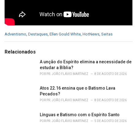
C
Adventismo
,
Destaques
,
Ellen Gould White
,
HotNews
,
Seitas
a
t
e
Relacionados
g
o
A unção do Espírito elimina a necessidade de
r
estudar a Bíblia?
i
POR
PR. JOÃO FLÁVIO MARTINEZ
8 DE AGOSTO DE 2026
e
s
Atos 22.16 ensina que o Batismo Lava
:
Pecados?
POR
PR. JOÃO FLÁVIO MARTINEZ
8 DE AGOSTO DE 2026
Línguas e Batismo com o Espírito Santo
POR
PR. JOÃO FLÁVIO MARTINEZ
5 DE AGOSTO DE 2026