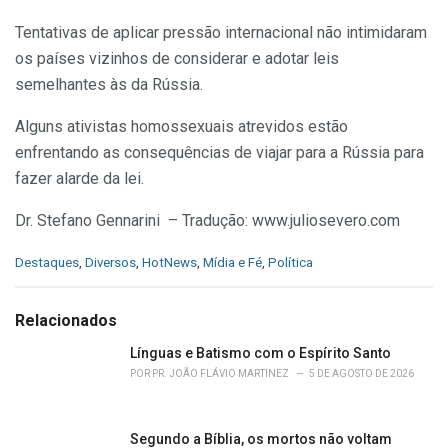
Tentativas de aplicar pressão internacional não intimidaram
os países vizinhos de considerar e adotar leis
semelhantes às da Rússia.
Alguns ativistas homossexuais atrevidos estão
enfrentando as consequências de viajar para a Rússia para
fazer alarde da lei.
Dr. Stefano Gennarini – Tradução: www.juliosevero.com
C
Destaques
,
Diversos
,
HotNews
,
Mídia e Fé
,
Política
a
t
e
Relacionados
g
o
Línguas e Batismo com o Espírito Santo
r
POR
PR. JOÃO FLÁVIO MARTINEZ
5 DE AGOSTO DE 2026
i
e
s
Segundo a Bíblia, os mortos não voltam
: