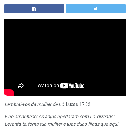
Lembrai-vos da mulher de Ló
. Lucas 17.32
E ao amanhecer os anjos apertaram com Ló, dizendo:
Levanta-te, toma tua mulher e tuas duas filhas que aqui