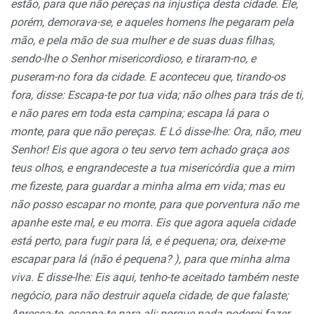
estão, para que não pereças na injustiça desta cidade. Ele,
porém, demorava-se, e aqueles homens lhe pegaram pela
mão, e pela mão de sua mulher e de suas duas filhas,
sendo-lhe o Senhor misericordioso, e tiraram-no, e
puseram-no fora da cidade. E aconteceu que, tirando-os
fora, disse: Escapa-te por tua vida; não olhes para trás de ti,
e não pares em toda esta campina; escapa lá para o
monte, para que não pereças. E Ló disse-lhe: Ora, não, meu
Senhor! Eis que agora o teu servo tem achado graça aos
teus olhos, e engrandeceste a tua misericórdia que a mim
me fizeste, para guardar a minha alma em vida; mas eu
não posso escapar no monte, para que porventura não me
apanhe este mal, e eu morra. Eis que agora aquela cidade
está perto, para fugir para lá, e é pequena; ora, deixe-me
escapar para lá (não é pequena? ), para que minha alma
viva. E disse-lhe: Eis aqui, tenho-te aceitado também neste
negócio, para não destruir aquela cidade, de que falaste;
Apressa-te, escapa-te para ali; porque nada poderei fazer,