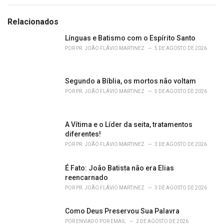
a
t
e
Relacionados
g
o
Línguas e Batismo com o Espírito Santo
r
POR
PR. JOÃO FLÁVIO MARTINEZ
5 DE AGOSTO DE 2026
i
e
s
Segundo a Bíblia, os mortos não voltam
:
POR
PR. JOÃO FLÁVIO MARTINEZ
5 DE AGOSTO DE 2026
A Vítima e o Líder da seita, tratamentos
diferentes!
POR
PR. JOÃO FLÁVIO MARTINEZ
3 DE AGOSTO DE 2026
É Fato: João Batista não era Elias
reencarnado
POR
PR. JOÃO FLÁVIO MARTINEZ
3 DE AGOSTO DE 2026
Como Deus Preservou Sua Palavra
POR
ENVIADO POR EMAIL
2 DE AGOSTO DE 2026