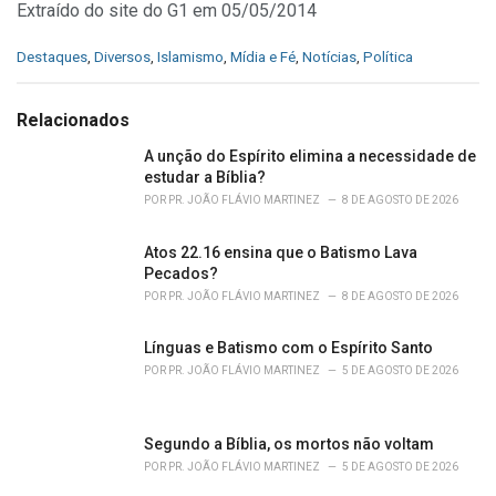
Extraído do site do G1 em 05/05/2014
C
Destaques
,
Diversos
,
Islamismo
,
Mídia e Fé
,
Notícias
,
Política
a
t
e
Relacionados
g
o
A unção do Espírito elimina a necessidade de
r
estudar a Bíblia?
i
POR
PR. JOÃO FLÁVIO MARTINEZ
8 DE AGOSTO DE 2026
e
s
Atos 22.16 ensina que o Batismo Lava
:
Pecados?
POR
PR. JOÃO FLÁVIO MARTINEZ
8 DE AGOSTO DE 2026
Línguas e Batismo com o Espírito Santo
POR
PR. JOÃO FLÁVIO MARTINEZ
5 DE AGOSTO DE 2026
Segundo a Bíblia, os mortos não voltam
POR
PR. JOÃO FLÁVIO MARTINEZ
5 DE AGOSTO DE 2026